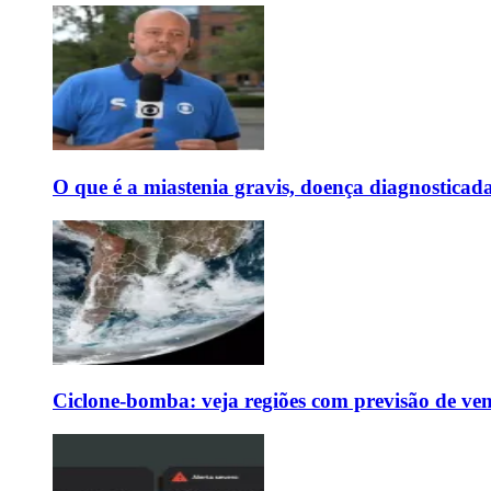
O que é a miastenia gravis, doença diagnostica
Ciclone-bomba: veja regiões com previsão de ven