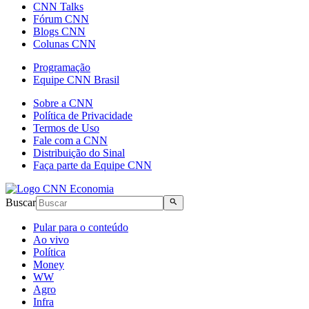
CNN Talks
Fórum CNN
Blogs CNN
Colunas CNN
Programação
Equipe CNN Brasil
Sobre a CNN
Política de Privacidade
Termos de Uso
Fale com a CNN
Distribuição do Sinal
Faça parte da Equipe CNN
Buscar
Pular para o conteúdo
Ao vivo
Política
Money
WW
Agro
Infra