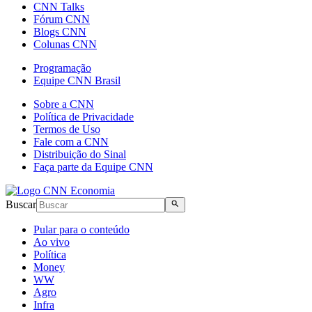
CNN Talks
Fórum CNN
Blogs CNN
Colunas CNN
Programação
Equipe CNN Brasil
Sobre a CNN
Política de Privacidade
Termos de Uso
Fale com a CNN
Distribuição do Sinal
Faça parte da Equipe CNN
Buscar
Pular para o conteúdo
Ao vivo
Política
Money
WW
Agro
Infra