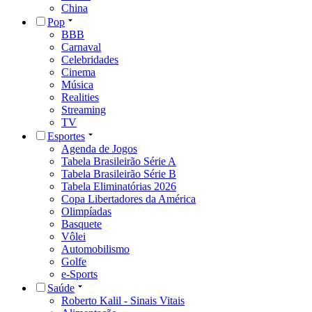
China
Pop
BBB
Carnaval
Celebridades
Cinema
Música
Realities
Streaming
TV
Esportes
Agenda de Jogos
Tabela Brasileirão Série A
Tabela Brasileirão Série B
Tabela Eliminatórias 2026
Copa Libertadores da América
Olimpíadas
Basquete
Vôlei
Automobilismo
Golfe
e-Sports
Saúde
Roberto Kalil - Sinais Vitais