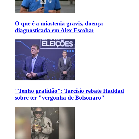
O que é a miastenia gravis, doença
diagnosticada em Alex Escobar
"Tenho gratidão": Tarcísio rebate Haddad
sobre ter "vergonha de Bolsonaro"