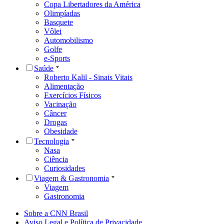
Copa Libertadores da América
Olimpíadas
Basquete
Vôlei
Automobilismo
Golfe
e-Sports
Saúde
Roberto Kalil - Sinais Vitais
Alimentação
Exercícios Físicos
Vacinação
Câncer
Drogas
Obesidade
Tecnologia
Nasa
Ciência
Curiosidades
Viagem & Gastronomia
Viagem
Gastronomia
Sobre a CNN Brasil
Aviso Legal e Política de Privacidade