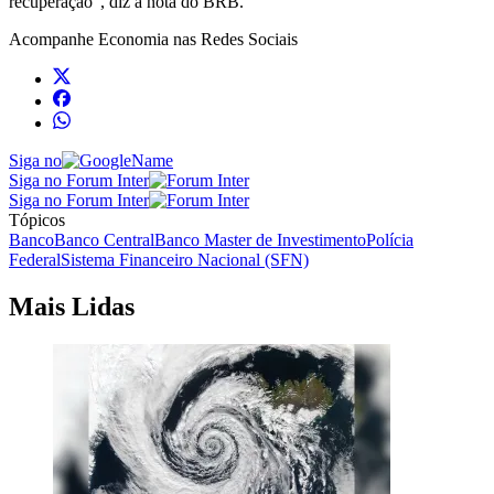
recuperação”, diz a nota do BRB.
Acompanhe
Economia
nas Redes Sociais
Siga no
Siga no Forum Inter
Siga no Forum Inter
Tópicos
Banco
Banco Central
Banco Master de Investimento
Polícia
Federal
Sistema Financeiro Nacional (SFN)
Mais Lidas