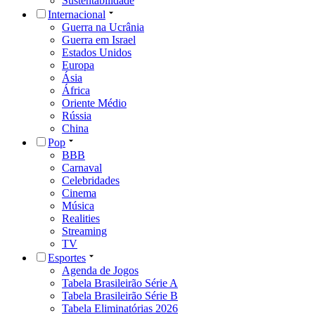
Sustentabilidade
Internacional
Guerra na Ucrânia
Guerra em Israel
Estados Unidos
Europa
Ásia
África
Oriente Médio
Rússia
China
Pop
BBB
Carnaval
Celebridades
Cinema
Música
Realities
Streaming
TV
Esportes
Agenda de Jogos
Tabela Brasileirão Série A
Tabela Brasileirão Série B
Tabela Eliminatórias 2026