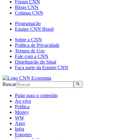
Fórum CNN
Blogs CNN
Colunas CNN
Programação
Equipe CNN Brasil
Sobre a CNN
Política de Privacidade
Termos de Uso
Fale com a CNN
Distribuição do Sinal
Faça parte da Equipe CNN
Buscar
Pular para o conteúdo
Ao vivo
Política
Money
WW
Agro
Infra
Esportes