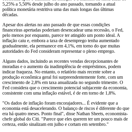
5,25% a 5,50% desde julho do ano passado, tornando a atual
política monetária restritiva uma das mais longas das últimas
décadas.
Apesar dos alertas no ano passado de que essas condições
financeiras apertadas poderiam desencadear uma recessão, o Fed,
pelo menos por enquanto, parece ter atingido um ponto ideal. A
inflação caiu e, embora a taxa de desemprego tenha aumentado
gradualmente, ela permanece em 4,1%, em torno do que muitas
autoridades do Fed consideram representar o pleno emprego.
Alguns dados, incluindo as recentes vendas decepcionantes de
moradias e o aumento da inadimplência de empréstimos, podem
indicar fraqueza. No entanto, o relatório mais recente sobre a
produção econômica geral foi surpreendentemente forte, com um
crescimento de 2,8% em taxa anualizada no segundo trimestre. O
Fed considera que o crescimento potencial subjacente da economia,
consistente com uma inflação estável, é de em torno de 1,8%.
"Os dados de inflação foram encorajadores... É evidente que a
economia está desacelerando. O balanço de riscos é diferente do que
era há quatro meses. Ponto final", disse Nathan Sheets, economista-
chefe global do Citi. "Parece que eles querem ter um pouco mais de
certeza, então sinalizam em julho e cortam em setembro."