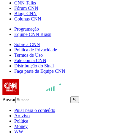
CNN Talks
Fórum CNN
Blogs CNN
Colunas CNN
Programação
Equipe CNN Brasil
Sobre a CNN
Política de Privacidade
Termos de Uso
Fale com a CNN
Distribuição do Sinal
Faça parte da Equipe CNN
Buscar
Pular para o conteúdo
Ao vivo
Política
Money
WW