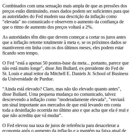
Combinados com uma sensação mais ampla de que as pressões dos
preços estão diminuindo, esses dados podem ser suficientes para que
as autoridades do Fed mudem sua descrição da inflação como
"elevada" no comunicado e observem o aumento da confiança de
que o ritmo de aumento dos preços voltará a 2%.
As autoridades têm dito que devem começar a cortar os juros antes
que a inflação retorne totalmente à meta e, se os próximos dados se
mantiverem em linha com os dos últimos meses, eles podem estar
ficando sem tempo.
O Fed "está a apenas 50 pontos-base da meta... portanto, parece que
não está muito longe", disse Jim Bullard, ex-presidente do Fed de
St. Louis e atual reitor da Mitchell E. Daniels Jr. School of Business
da Universidade de Purdue.
"Ainda está elevado? Claro, mas não tão elevado quanto antes",
disse Bullard. Uma pequena mudança no comunicado, talvez
descrevendo a inflação como "moderadamente elevada", "enviará
um sinal importante aos mercados de que está levando em conta
toda a desinflação ocorrida no último ano e que acha que ela é real e
que não acredita que vá mudar".
O Fed elevou sua taxa de juros de referência para desacelerar a
economia após o aumento da inflação e a mantém na faixa atual de