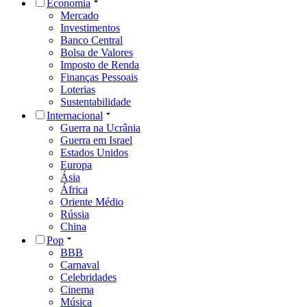
Economia
Mercado
Investimentos
Banco Central
Bolsa de Valores
Imposto de Renda
Finanças Pessoais
Loterias
Sustentabilidade
Internacional
Guerra na Ucrânia
Guerra em Israel
Estados Unidos
Europa
Ásia
África
Oriente Médio
Rússia
China
Pop
BBB
Carnaval
Celebridades
Cinema
Música