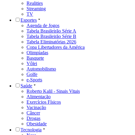
Realities
Streaming
TV
Esportes
Agenda de Jogos
Tabela Brasileirão Série A
Tabela Brasileirão Série B
Tabela Eliminatórias 2026
Copa Libertadores da América
Olimpíadas
Basquete
Vôlei
Automobilismo
Golfe
e-Sports
Saúde
Roberto Kalil - Sinais Vitais
Alimentação
Exercícios Físicos
Vacinação
Câncer
Drogas
Obesidade
Tecnologia