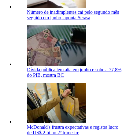
Número de inadimplentes cai pelo segundo mês
seguido em junho, aponta Serasa
Dívida pública tem alta em junho e sobe a 77,8%
do PIB, mostra BC
McDonald's frustra expectativas e registra lucro
de US$ 2 bi no 2º trimestre