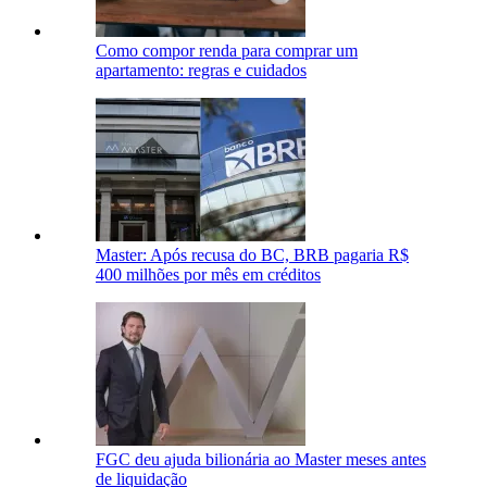
Como compor renda para comprar um
apartamento: regras e cuidados
Master: Após recusa do BC, BRB pagaria R$
400 milhões por mês em créditos
FGC deu ajuda bilionária ao Master meses antes
de liquidação