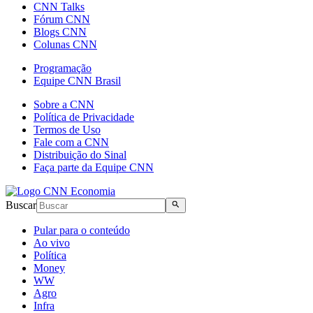
CNN Talks
Fórum CNN
Blogs CNN
Colunas CNN
Programação
Equipe CNN Brasil
Sobre a CNN
Política de Privacidade
Termos de Uso
Fale com a CNN
Distribuição do Sinal
Faça parte da Equipe CNN
Buscar
Pular para o conteúdo
Ao vivo
Política
Money
WW
Agro
Infra