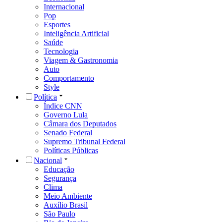
Internacional
Pop
Esportes
Inteligência Artificial
Saúde
Tecnologia
Viagem & Gastronomia
Auto
Comportamento
Style
Política
Índice CNN
Governo Lula
Câmara dos Deputados
Senado Federal
Supremo Tribunal Federal
Políticas Públicas
Nacional
Educação
Segurança
Clima
Meio Ambiente
Auxílio Brasil
São Paulo