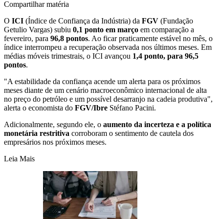
Compartilhar matéria
O
ICI
(Índice de Confiança da Indústria) da
FGV
(Fundação
Getulio Vargas) subiu
0,1 ponto em março
em comparação a
fevereiro, para
96,8 pontos
. Ao ficar praticamente estável no mês, o
índice interrompeu a recuperação observada nos últimos meses. Em
médias móveis trimestrais, o ICI avançou
1,4 ponto, para 96,5
pontos
.
"A estabilidade da confiança acende um alerta para os próximos
meses diante de um cenário macroeconômico internacional de alta
no preço do petróleo e um possível desarranjo na cadeia produtiva",
alerta o economista do
FGV/Ibre
Stéfano Pacini.
Adicionalmente, segundo ele, o
aumento da incerteza e a política
monetária restritiva
corroboram o sentimento de cautela dos
empresários nos próximos meses.
Leia Mais