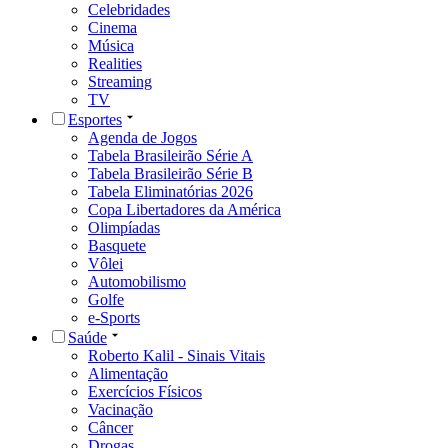
Celebridades
Cinema
Música
Realities
Streaming
TV
Esportes
Agenda de Jogos
Tabela Brasileirão Série A
Tabela Brasileirão Série B
Tabela Eliminatórias 2026
Copa Libertadores da América
Olimpíadas
Basquete
Vôlei
Automobilismo
Golfe
e-Sports
Saúde
Roberto Kalil - Sinais Vitais
Alimentação
Exercícios Físicos
Vacinação
Câncer
Drogas