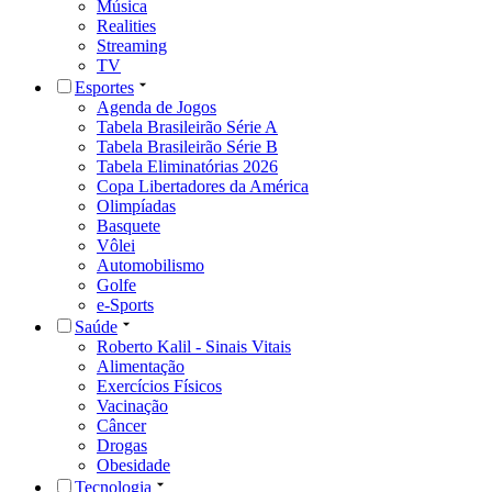
Música
Realities
Streaming
TV
Esportes
Agenda de Jogos
Tabela Brasileirão Série A
Tabela Brasileirão Série B
Tabela Eliminatórias 2026
Copa Libertadores da América
Olimpíadas
Basquete
Vôlei
Automobilismo
Golfe
e-Sports
Saúde
Roberto Kalil - Sinais Vitais
Alimentação
Exercícios Físicos
Vacinação
Câncer
Drogas
Obesidade
Tecnologia