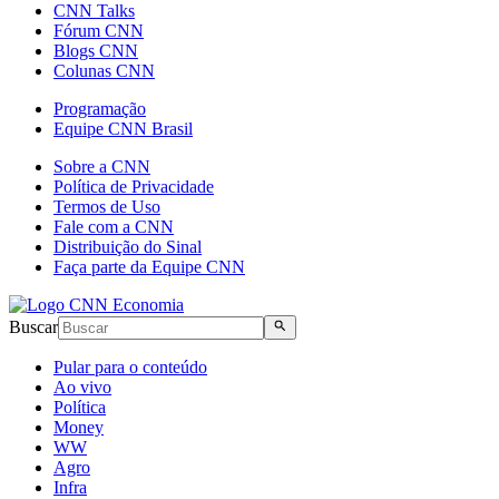
CNN Talks
Fórum CNN
Blogs CNN
Colunas CNN
Programação
Equipe CNN Brasil
Sobre a CNN
Política de Privacidade
Termos de Uso
Fale com a CNN
Distribuição do Sinal
Faça parte da Equipe CNN
Buscar
Pular para o conteúdo
Ao vivo
Política
Money
WW
Agro
Infra