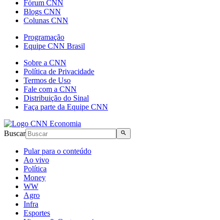
Fórum CNN
Blogs CNN
Colunas CNN
Programação
Equipe CNN Brasil
Sobre a CNN
Política de Privacidade
Termos de Uso
Fale com a CNN
Distribuição do Sinal
Faça parte da Equipe CNN
Buscar
Pular para o conteúdo
Ao vivo
Política
Money
WW
Agro
Infra
Esportes