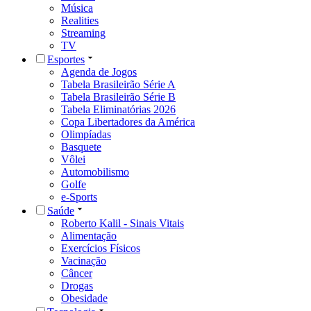
Música
Realities
Streaming
TV
Esportes
Agenda de Jogos
Tabela Brasileirão Série A
Tabela Brasileirão Série B
Tabela Eliminatórias 2026
Copa Libertadores da América
Olimpíadas
Basquete
Vôlei
Automobilismo
Golfe
e-Sports
Saúde
Roberto Kalil - Sinais Vitais
Alimentação
Exercícios Físicos
Vacinação
Câncer
Drogas
Obesidade