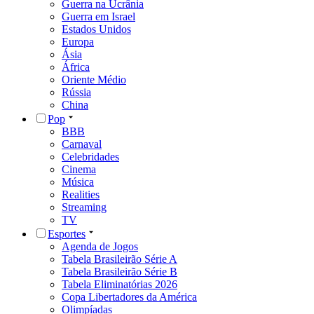
Guerra na Ucrânia
Guerra em Israel
Estados Unidos
Europa
Ásia
África
Oriente Médio
Rússia
China
Pop
BBB
Carnaval
Celebridades
Cinema
Música
Realities
Streaming
TV
Esportes
Agenda de Jogos
Tabela Brasileirão Série A
Tabela Brasileirão Série B
Tabela Eliminatórias 2026
Copa Libertadores da América
Olimpíadas