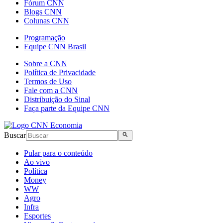
Fórum CNN
Blogs CNN
Colunas CNN
Programação
Equipe CNN Brasil
Sobre a CNN
Política de Privacidade
Termos de Uso
Fale com a CNN
Distribuição do Sinal
Faça parte da Equipe CNN
Buscar
Pular para o conteúdo
Ao vivo
Política
Money
WW
Agro
Infra
Esportes