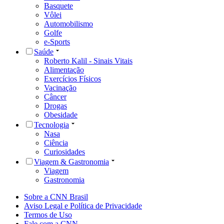
Basquete
Vôlei
Automobilismo
Golfe
e-Sports
Saúde
Roberto Kalil - Sinais Vitais
Alimentação
Exercícios Físicos
Vacinação
Câncer
Drogas
Obesidade
Tecnologia
Nasa
Ciência
Curiosidades
Viagem & Gastronomia
Viagem
Gastronomia
Sobre a CNN Brasil
Aviso Legal e Política de Privacidade
Termos de Uso
Fale com a CNN