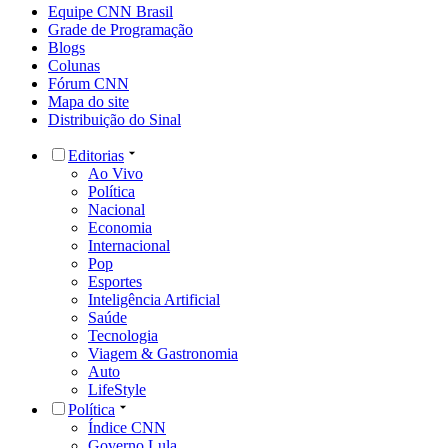
Equipe CNN Brasil
Grade de Programação
Blogs
Colunas
Fórum CNN
Mapa do site
Distribuição do Sinal
Editorias
Ao Vivo
Política
Nacional
Economia
Internacional
Pop
Esportes
Inteligência Artificial
Saúde
Tecnologia
Viagem & Gastronomia
Auto
LifeStyle
Política
Índice CNN
Governo Lula