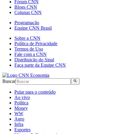
Fórum CNN
Blogs CNN
Colunas CNN
Programação
Equipe CNN Brasil
Sobre a CNN
Política de Privacidade
Termos de Uso
Fale com a CNN
Distribuição do Sinal
Faça parte da Equipe CNN
Buscar
Pular para o conteúdo
Ao vivo
Política
Money
WW
Agro
Infra
Esportes