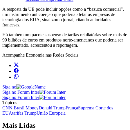
A resposta da UE pode incluir opções como a “bazuca comercial”,
um instrumento anticoerção que poderia afetar as empresas de
tecnologia dos EUA, sinalizou o jornal, citando autoridades
francesas.
Há também um pacote suspenso de tarifas retaliatórias sobre mais de
90 bilhões de euros em produtos norte-americanos que poderia ser
implementado, acrescentou a reportagem.
Acompanhe
Economia
nas Redes Sociais
Siga no
Siga no Forum Inter
Siga no Forum Inter
Tópicos
CNN Brasil Money
Donald Trump
França
Suprema Corte dos
EUA
tarifas Trump
União Europeia
Mais Lidas