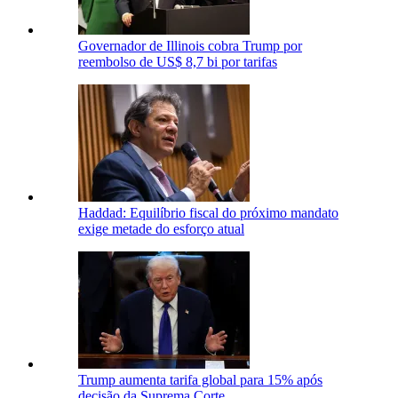
Governador de Illinois cobra Trump por
reembolso de US$ 8,7 bi por tarifas
Haddad: Equilíbrio fiscal do próximo mandato
exige metade do esforço atual
Trump aumenta tarifa global para 15% após
decisão da Suprema Corte