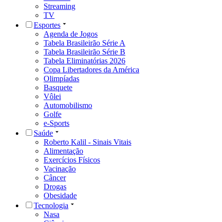
Streaming
TV
Esportes
Agenda de Jogos
Tabela Brasileirão Série A
Tabela Brasileirão Série B
Tabela Eliminatórias 2026
Copa Libertadores da América
Olimpíadas
Basquete
Vôlei
Automobilismo
Golfe
e-Sports
Saúde
Roberto Kalil - Sinais Vitais
Alimentação
Exercícios Físicos
Vacinação
Câncer
Drogas
Obesidade
Tecnologia
Nasa