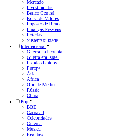
Mercado
Investimentos
Banco Central
Bolsa de Valores
Imposto de Renda
Finanças Pessoais
Loterias
Sustentabilidade
Internacional
Guerra na Ucrânia
Guerra em Israel
Estados Unidos
Europa
Ásia
África
Oriente Médio
Rússia
China
Pop
BBB
Carnaval
Celebridades
Cinema
Música
Realities