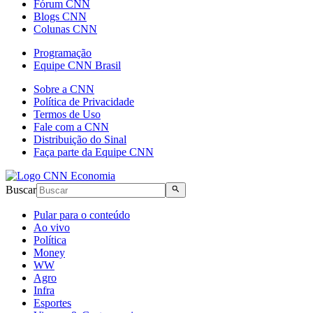
Fórum CNN
Blogs CNN
Colunas CNN
Programação
Equipe CNN Brasil
Sobre a CNN
Política de Privacidade
Termos de Uso
Fale com a CNN
Distribuição do Sinal
Faça parte da Equipe CNN
Buscar
Pular para o conteúdo
Ao vivo
Política
Money
WW
Agro
Infra
Esportes