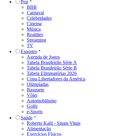
Pop
BBB
Carnaval
Celebridades
Cinema
Música
Realities
Streaming
TV
Esportes
Agenda de Jogos
Tabela Brasileirão Série A
Tabela Brasileirão Série B
Tabela Eliminatórias 2026
Copa Libertadores da América
Olimpíadas
Basquete
Vôlei
Automobilismo
Golfe
e-Sports
Saúde
Roberto Kalil - Sinais Vitais
Alimentação
Exercícios Físicos