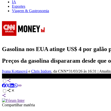
IA
Esportes
Viagem & Gastronomia
Gasolina nos EUA atinge US$ 4 por galão p
Preços da gasolina dispararam desde que o
Ivana Kottasová
e
Chris Isidore
, da CNN*
31/03/26 às 16:31
|
Atuali
Gasolina nos EUA atinge US$ 4 por galão pela primeira vez desd
Compartilhar matéria