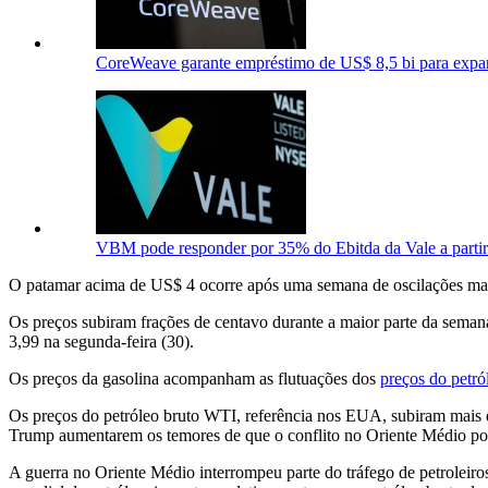
CoreWeave garante empréstimo de US$ 8,5 bi para expan
VBM pode responder por 35% do Ebitda da Vale a parti
O patamar acima de US$ 4 ocorre após uma semana de oscilações mais 
Os preços subiram frações de centavo durante a maior parte da seman
3,99 na segunda-feira (30).
Os preços da gasolina acompanham as flutuações dos
preços do petró
Os preços do petróleo bruto WTI, referência nos EUA, subiram mais 
Trump aumentarem os temores de que o conflito no Oriente Médio poss
A guerra no Oriente Médio interrompeu parte do tráfego de petroleiro