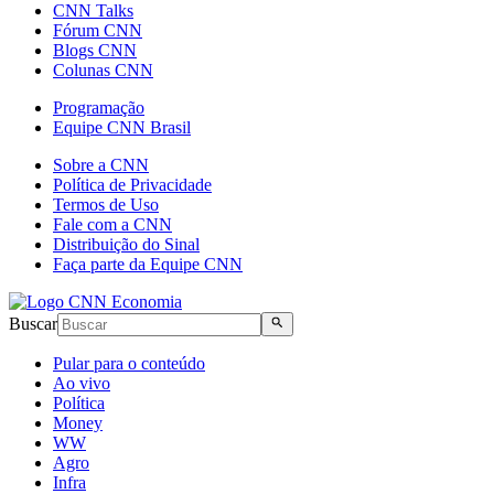
CNN Talks
Fórum CNN
Blogs CNN
Colunas CNN
Programação
Equipe CNN Brasil
Sobre a CNN
Política de Privacidade
Termos de Uso
Fale com a CNN
Distribuição do Sinal
Faça parte da Equipe CNN
Buscar
Pular para o conteúdo
Ao vivo
Política
Money
WW
Agro
Infra