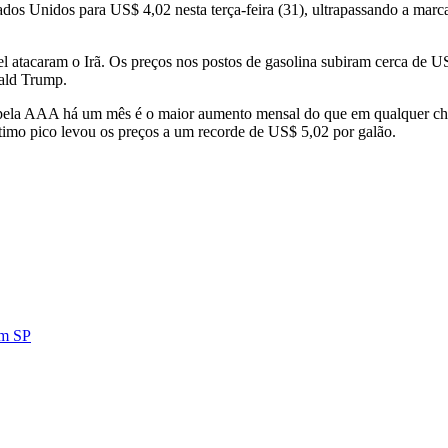
dos Unidos para US$ 4,02 nesta terça-feira (31), ultrapassando a marc
l atacaram o Irã. Os preços nos postos de gasolina subiram cerca de U
ald Trump.
pela AAA há um mês é o maior aumento mensal do que em qualquer choq
ltimo pico levou os preços a um recorde de US$ 5,02 por galão.
em SP