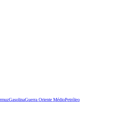
Ormuz
Gasolina
Guerra Oriente Médio
Petróleo