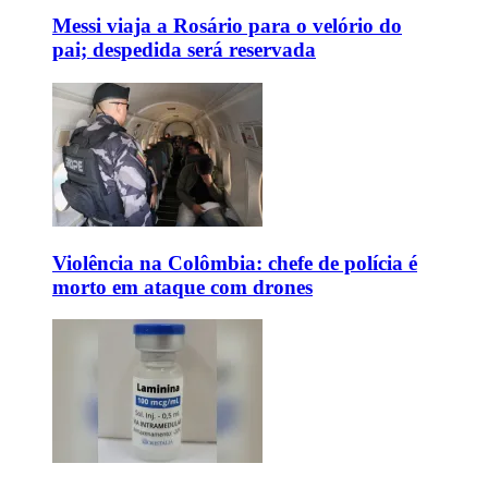
Messi viaja a Rosário para o velório do
pai; despedida será reservada
Violência na Colômbia: chefe de polícia é
morto em ataque com drones