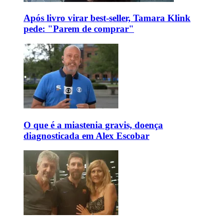
Após livro virar best-seller, Tamara Klink
pede: "Parem de comprar"
O que é a miastenia gravis, doença
diagnosticada em Alex Escobar