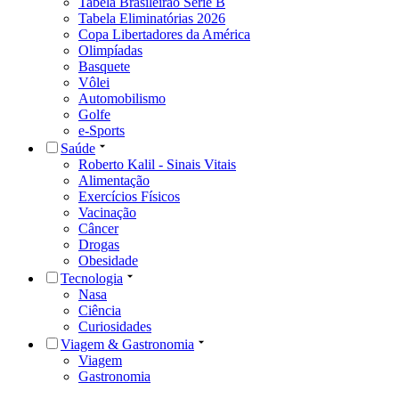
Tabela Brasileirão Série B
Tabela Eliminatórias 2026
Copa Libertadores da América
Olimpíadas
Basquete
Vôlei
Automobilismo
Golfe
e-Sports
Saúde
Roberto Kalil - Sinais Vitais
Alimentação
Exercícios Físicos
Vacinação
Câncer
Drogas
Obesidade
Tecnologia
Nasa
Ciência
Curiosidades
Viagem & Gastronomia
Viagem
Gastronomia