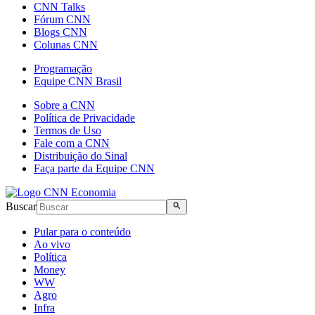
CNN Talks
Fórum CNN
Blogs CNN
Colunas CNN
Programação
Equipe CNN Brasil
Sobre a CNN
Política de Privacidade
Termos de Uso
Fale com a CNN
Distribuição do Sinal
Faça parte da Equipe CNN
Buscar
Pular para o conteúdo
Ao vivo
Política
Money
WW
Agro
Infra