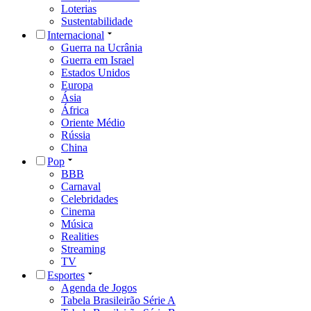
Loterias
Sustentabilidade
Internacional
Guerra na Ucrânia
Guerra em Israel
Estados Unidos
Europa
Ásia
África
Oriente Médio
Rússia
China
Pop
BBB
Carnaval
Celebridades
Cinema
Música
Realities
Streaming
TV
Esportes
Agenda de Jogos
Tabela Brasileirão Série A