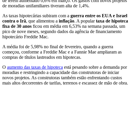
‌de terem aumentado 0,6% em março. Os gastos com novos projetos
de moradias unifamiliares tiveram alta de 1,4%.
As taxas ⁠hipotecárias subiram com a
guerra ⁠entre os EUA e Israel
contra o Irã
, que alimentou a
inflação
. ‌A popular
taxa de hipoteca
fixa de 30 anos
ficou em média em 6,53% na semana passada, um
pico de nove meses, segundo dados da agência de financiamento
‌hipotecário Freddie Mac.
A média foi de 5,98% no final de fevereiro, quando a guerra
começou, conforme a Freddie ⁠Mac e a Fannie Mae ampliaram as
compras de títulos lastreados em hipotecas.
O
aumento das taxas de hipoteca
está ​pesando sobre a demanda por
moradias e restringindo a capacidade ​das construtoras de iniciar
novos projetos. As construtoras também estão enfrentando custos
mais altos decorrentes de tarifas, terrenos e escassez de mão de obra.