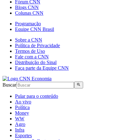
Fórum CNN
Blogs CNN
Colunas CNN
Programação
Equipe CNN Brasil
Sobre a CNN
Política de Privacidade
Termos de Uso
Fale com a CNN
Distribuição do Sinal
Faça parte da Equipe CNN
Buscar
Pular para o conteúdo
Ao vivo
Política
Money
WW
Agro
Infra
Esportes