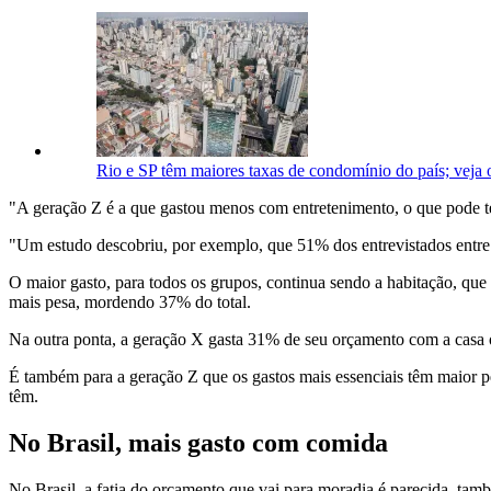
Rio e SP têm maiores taxas de condomínio do país; veja o
"A geração Z é a que gastou menos com entretenimento, o que pode te
"Um estudo descobriu, por exemplo, que 51% dos entrevistados entr
O maior gasto, para todos os grupos, continua sendo a habitação, que 
mais pesa, mordendo 37% do total.
Na outra ponta, a geração X gasta 31% de seu orçamento com a casa
É também para a geração Z que os gastos mais essenciais têm maior p
têm.
No Brasil, mais gasto com comida
No Brasil, a fatia do orçamento que vai para moradia é parecida, tam