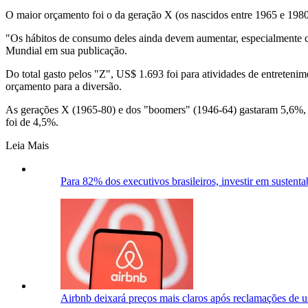
O maior orçamento foi o da geração X (os nascidos entre 1965 e 198
"Os hábitos de consumo deles ainda devem aumentar, especialmente c
Mundial em sua publicação.
Do total gasto pelos "Z", US$ 1.693 foi para atividades de entretenim
orçamento para a diversão.
As gerações X (1965-80) e dos "boomers" (1946-64) gastaram 5,6%, ca
foi de 4,5%.
Leia Mais
Para 82% dos executivos brasileiros, investir em sustent
Airbnb deixará preços mais claros após reclamações de us