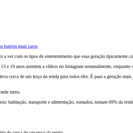
s bairros mais caros
r a ver com os tipos de entretenimento que essa geração tipicamente co
e 13 e 19 anos assistem a vídeos no Instagram semanalmente, enquant
leva cerca de um terço da renda para todos eles. É para a geração mais 
 onde mora.
eso: habitação, transporte e alimentação, somados, tomam 69% da renda
bém de cerca de um terço da renda.