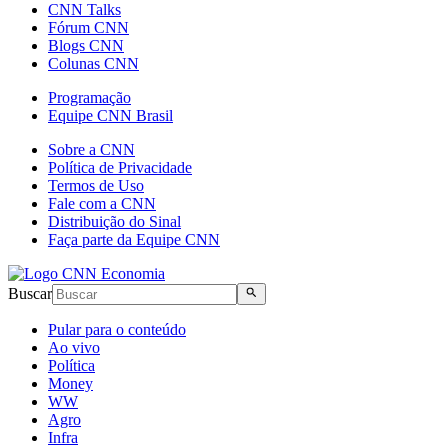
CNN Talks
Fórum CNN
Blogs CNN
Colunas CNN
Programação
Equipe CNN Brasil
Sobre a CNN
Política de Privacidade
Termos de Uso
Fale com a CNN
Distribuição do Sinal
Faça parte da Equipe CNN
Buscar
Pular para o conteúdo
Ao vivo
Política
Money
WW
Agro
Infra