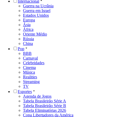
Internacional
Guerra na Ucrânia
Guerra em Israel
Estados Unidos
Europa
Ásia
África
Oriente Médio
Rússia
China
Pop
BBB
Carnaval
Celebridades
Cinema
Música
Realities
Streaming
TV
Esportes
Agenda de Jogos
Tabela Brasileirão Série A
Tabela Brasileirão Série B
Tabela Eliminatórias 2026
Copa Libertadores da América