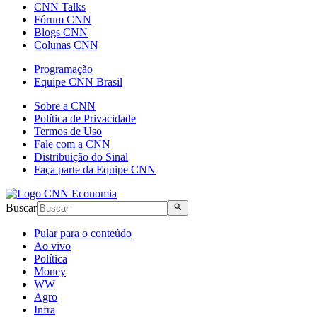
CNN Talks
Fórum CNN
Blogs CNN
Colunas CNN
Programação
Equipe CNN Brasil
Sobre a CNN
Política de Privacidade
Termos de Uso
Fale com a CNN
Distribuição do Sinal
Faça parte da Equipe CNN
Buscar
Pular para o conteúdo
Ao vivo
Política
Money
WW
Agro
Infra