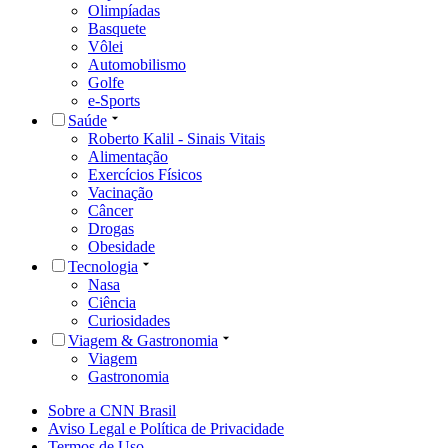
Olimpíadas
Basquete
Vôlei
Automobilismo
Golfe
e-Sports
Saúde
Roberto Kalil - Sinais Vitais
Alimentação
Exercícios Físicos
Vacinação
Câncer
Drogas
Obesidade
Tecnologia
Nasa
Ciência
Curiosidades
Viagem & Gastronomia
Viagem
Gastronomia
Sobre a CNN Brasil
Aviso Legal e Política de Privacidade
Termos de Uso