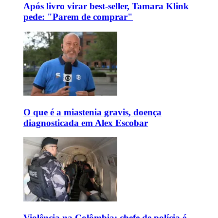
Após livro virar best-seller, Tamara Klink
pede: "Parem de comprar"
O que é a miastenia gravis, doença
diagnosticada em Alex Escobar
Violência na Colômbia: chefe de polícia é