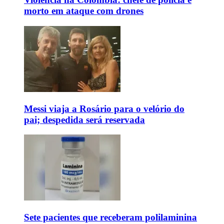
morto em ataque com drones
Messi viaja a Rosário para o velório do
pai; despedida será reservada
Sete pacientes que receberam polilaminina