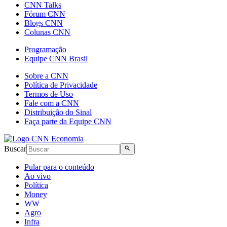
CNN Talks
Fórum CNN
Blogs CNN
Colunas CNN
Programação
Equipe CNN Brasil
Sobre a CNN
Política de Privacidade
Termos de Uso
Fale com a CNN
Distribuição do Sinal
Faça parte da Equipe CNN
Buscar
Pular para o conteúdo
Ao vivo
Política
Money
WW
Agro
Infra