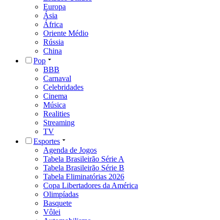
Europa
Ásia
África
Oriente Médio
Rússia
China
Pop
BBB
Carnaval
Celebridades
Cinema
Música
Realities
Streaming
TV
Esportes
Agenda de Jogos
Tabela Brasileirão Série A
Tabela Brasileirão Série B
Tabela Eliminatórias 2026
Copa Libertadores da América
Olimpíadas
Basquete
Vôlei