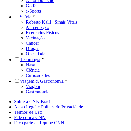
Automobilismo
Golfe
e-Sports
Saúde
Roberto Kalil - Sinais Vitais
Alimentação
Exercícios Físicos
Vacinação
Câncer
Drogas
Obesidade
Tecnologia
Nasa
Ciência
Curiosidades
Viagem & Gastronomia
Viagem
Gastronomia
Sobre a CNN Brasil
Aviso Legal e Política de Privacidade
Termos de Uso
Fale com a CNN
Faça parte da Equipe CNN