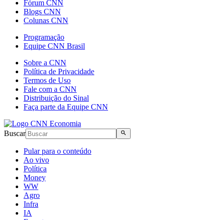
Fórum CNN
Blogs CNN
Colunas CNN
Programação
Equipe CNN Brasil
Sobre a CNN
Política de Privacidade
Termos de Uso
Fale com a CNN
Distribuição do Sinal
Faça parte da Equipe CNN
Buscar
Pular para o conteúdo
Ao vivo
Política
Money
WW
Agro
Infra
IA