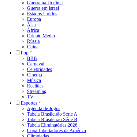
Guerra na Ucrânia
Guerra em Israel
Estados Unidos
Europa
Ásia
África
Oriente Médio
Rússia
China
Pop
BBB
Carnaval
Celebridades
Cinema
Música
Realities
Streaming
TV
Esportes
Agenda de Jogos
Tabela Brasileirão Série A
Tabela Brasileirão Série B
Tabela Eliminatórias 2026
Copa Libertadores da América
Olimpíadas