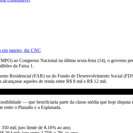
o em janeiro, diz CNC
(MPO) ao Congresso Nacional na última sexta-feira (14), o governo pe
lhões da Faixa 1.
ento Residencial (FAR) ou do Fundo de Desenvolvimento Social (FDS)
 alcançasse aqueles de renda entre R$ 8 mil e R$ 12 mil.
possibilidade — que beneficiaria parte da classe média que hoje dispu
e entre o Planalto e a Esplanada.
 350 mil; juro limite de 8,16% ao ano;
R$ 264 mil; juro entre 4,75% e 7% ao ano;