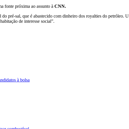
ma fonte próxima ao assunto à
CNN.
al do pré-sal, que é abastecido com dinheiro dos royalties do petróleo.
habitação de interesse social”.
andidatos à bolsa
tear combustível