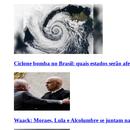
Ciclone bomba no Brasil: quais estados serão af
Waack: Moraes, Lula e Alcolumbre se juntam na