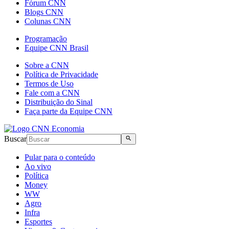
Fórum CNN
Blogs CNN
Colunas CNN
Programação
Equipe CNN Brasil
Sobre a CNN
Política de Privacidade
Termos de Uso
Fale com a CNN
Distribuição do Sinal
Faça parte da Equipe CNN
Buscar
Pular para o conteúdo
Ao vivo
Política
Money
WW
Agro
Infra
Esportes