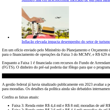
Inflação elevada impacta desempenho do setor de turism
Em um ofício enviado pelo Ministério do Planejamento e Orçamento 
para o financiamento de operações da Faixa 3 do MCMV, e R$ 629 mi
Enquanto a Faixa 1 é financiada com recursos do Fundo de Arrendam
(FGTS). O dinheiro do pré-sal poderia dar fôlego para que o programa
A gestão federal já havia sinalizado publicamente em 2023 avaliar a 
para moradias. Os detalhes da política ainda são debatidos internament
Confira as faixas atuais:
Faixa 3: Renda entre R$ 4,4 mil e R$ 8 mil; moradias de até R$
Faixa 2: Renda entre R$ 2,6 mil e R$ 4,4 mil; moradias de até 