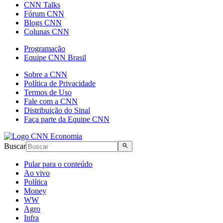
CNN Talks
Fórum CNN
Blogs CNN
Colunas CNN
Programação
Equipe CNN Brasil
Sobre a CNN
Política de Privacidade
Termos de Uso
Fale com a CNN
Distribuição do Sinal
Faça parte da Equipe CNN
Buscar
Pular para o conteúdo
Ao vivo
Política
Money
WW
Agro
Infra