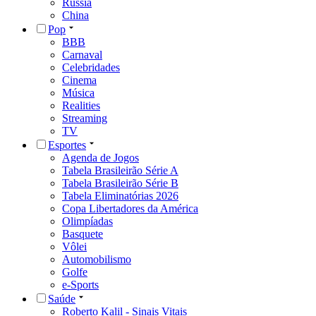
Rússia
China
Pop
BBB
Carnaval
Celebridades
Cinema
Música
Realities
Streaming
TV
Esportes
Agenda de Jogos
Tabela Brasileirão Série A
Tabela Brasileirão Série B
Tabela Eliminatórias 2026
Copa Libertadores da América
Olimpíadas
Basquete
Vôlei
Automobilismo
Golfe
e-Sports
Saúde
Roberto Kalil - Sinais Vitais