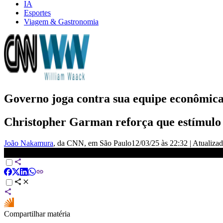
IA
Esportes
Viagem & Gastronomia
Governo joga contra sua equipe econômic
Christopher Garman reforça que estímulo 
João Nakamura
, da CNN
, em São Paulo
12/03/25 às 22:32
|
Atualiza
Consignado privado de Lula vai contra o Banco Central, diz especial
Compartilhar matéria