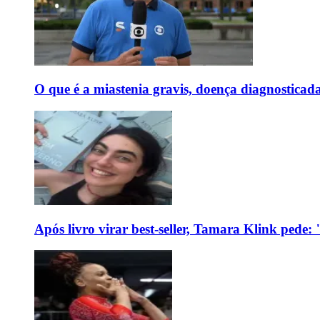
O que é a miastenia gravis, doença diagnostica
Após livro virar best-seller, Tamara Klink pede