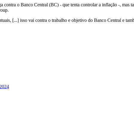
ga contra o Banco Central (BC) - que tenta controlar a inflação -, ma
roup.
s, [...] isso vai contra o trabalho e objetivo do Banco Central e tamb
 2024