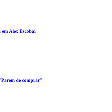
da em Alex Escobar
: "Parem de comprar"