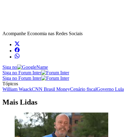
Acompanhe
Economia
nas Redes Sociais
Siga no
Siga no Forum Inter
Siga no Forum Inter
Tópicos
William Waack
CNN Brasil Money
Cenário fiscal
Governo Lula
Mais Lidas