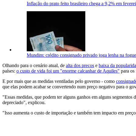
Inflação do prato feito brasileiro chega a 9,2% em fevere
Mundim: crédito consignado privado joga lenha na foguei
Olhando para o cenário atual, de
alta dos preços
e
baixa da popularid
países:
o custo de vida foi um "enorme calcanhar de Aquiles"
para os 
E por mais que as medidas ventiladas pelo governo - como
consignad
que elas podem acabar se convertendo num preço negativo para o go
"Essas medidas, que podem ter alguns ganhos em alguns segmentos do
depreciado", explicou.
"Isso aumenta o custo de importação e também tem impacto em preço