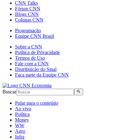
CNN Talks
Fórum CNN
Blogs CNN
Colunas CNN
Programação
Equipe CNN Brasil
Sobre a CNN
Política de Privacidade
Termos de Uso
Fale com a CNN
Distribuição do Sinal
Faça parte da Equipe CNN
Buscar
Pular para o conteúdo
Ao vivo
Política
Money
WW
Agro
Infra