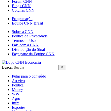
Fórum CNN
Blogs CNN
Colunas CNN
Programação
Equipe CNN Brasil
Sobre a CNN
Política de Privacidade
Termos de Uso
Fale com a CNN
Distribuição do Sinal
Faça parte da Equipe CNN
Buscar
Pular para o conteúdo
Ao vivo
Política
Money
WW
Agro
Infra
Esportes