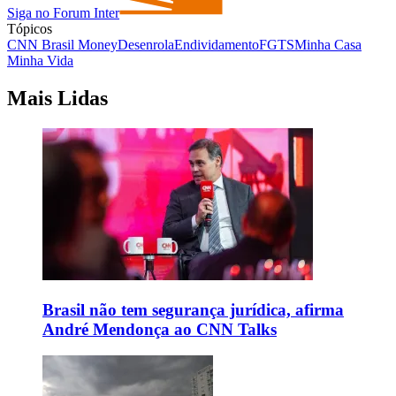
Siga no Forum Inter
Tópicos
CNN Brasil Money
Desenrola
Endividamento
FGTS
Minha Casa
Minha Vida
Mais Lidas
Brasil não tem segurança jurídica, afirma
André Mendonça ao CNN Talks