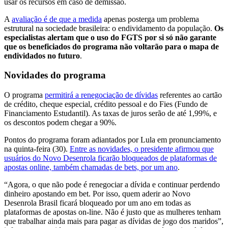
usar os recursos em caso de demissão.
A
avaliação é de que a medida
apenas posterga um problema
estrutural na sociedade brasileira: o endividamento da população.
Os
especialistas alertam que o uso do FGTS por si só não garante
que os beneficiados do programa não voltarão para o mapa de
endividados no futuro
.
Novidades do programa
O programa
permitirá a renegociação de dívidas
referentes ao cartão
de crédito, cheque especial, crédito pessoal e do Fies (Fundo de
Financiamento Estudantil). As taxas de juros serão de até 1,99%, e
os descontos podem chegar a 90%.
Pontos do programa foram adiantados por Lula em pronunciamento
na quinta-feira (30).
Entre as novidades, o presidente afirmou que
usuários do Novo Desenrola ficarão bloqueados de plataformas de
apostas online, também chamadas de bets, por um ano
.
“Agora, o que não pode é renegociar a dívida e continuar perdendo
dinheiro apostando em bet. Por isso, quem aderir ao Novo
Desenrola Brasil ficará bloqueado por um ano em todas as
plataformas de apostas on-line. Não é justo que as mulheres tenham
que trabalhar ainda mais para pagar as dívidas de jogo dos maridos”,