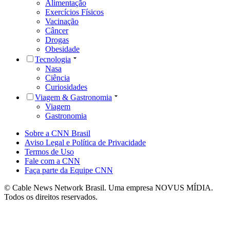
Alimentação
Exercícios Físicos
Vacinação
Câncer
Drogas
Obesidade
Tecnologia
Nasa
Ciência
Curiosidades
Viagem & Gastronomia
Viagem
Gastronomia
Sobre a CNN Brasil
Aviso Legal e Política de Privacidade
Termos de Uso
Fale com a CNN
Faça parte da Equipe CNN
© Cable News Network Brasil. Uma empresa NOVUS MÍDIA.
Todos os direitos reservados.