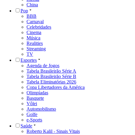
China
Pop
BBB
Carnaval
Celebridades
Cinema
Música
Realities
Streaming
TV
Esportes
Agenda de Jogos
Tabela Brasileirão Série A
Tabela Brasileirão Série B
Tabela Eliminatórias 2026
Copa Libertadores da América
Olimpíadas
Basquete
Vôlei
Automobilismo
Golfe
e-Sports
Saúde
Roberto Kalil - Sinais Vitais