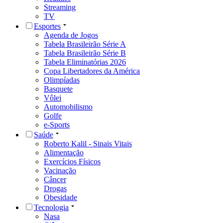
Streaming
TV
Esportes
Agenda de Jogos
Tabela Brasileirão Série A
Tabela Brasileirão Série B
Tabela Eliminatórias 2026
Copa Libertadores da América
Olimpíadas
Basquete
Vôlei
Automobilismo
Golfe
e-Sports
Saúde
Roberto Kalil - Sinais Vitais
Alimentação
Exercícios Físicos
Vacinação
Câncer
Drogas
Obesidade
Tecnologia
Nasa