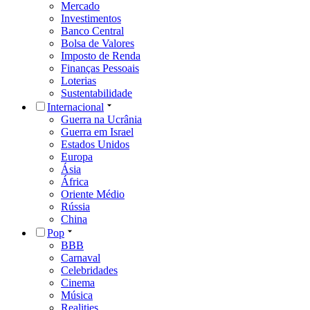
Mercado
Investimentos
Banco Central
Bolsa de Valores
Imposto de Renda
Finanças Pessoais
Loterias
Sustentabilidade
Internacional
Guerra na Ucrânia
Guerra em Israel
Estados Unidos
Europa
Ásia
África
Oriente Médio
Rússia
China
Pop
BBB
Carnaval
Celebridades
Cinema
Música
Realities