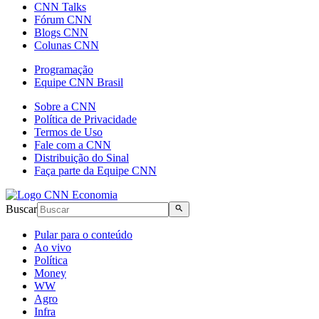
CNN Talks
Fórum CNN
Blogs CNN
Colunas CNN
Programação
Equipe CNN Brasil
Sobre a CNN
Política de Privacidade
Termos de Uso
Fale com a CNN
Distribuição do Sinal
Faça parte da Equipe CNN
Buscar
Pular para o conteúdo
Ao vivo
Política
Money
WW
Agro
Infra