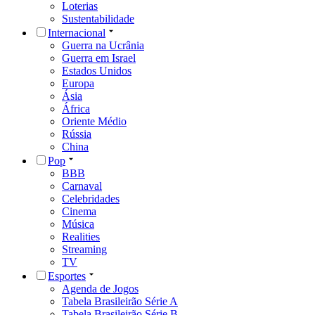
Loterias
Sustentabilidade
Internacional
Guerra na Ucrânia
Guerra em Israel
Estados Unidos
Europa
Ásia
África
Oriente Médio
Rússia
China
Pop
BBB
Carnaval
Celebridades
Cinema
Música
Realities
Streaming
TV
Esportes
Agenda de Jogos
Tabela Brasileirão Série A
Tabela Brasileirão Série B