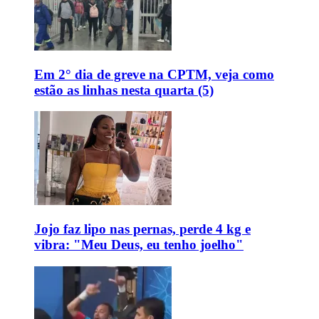
Em 2° dia de greve na CPTM, veja como
estão as linhas nesta quarta (5)
Jojo faz lipo nas pernas, perde 4 kg e
vibra: "Meu Deus, eu tenho joelho"