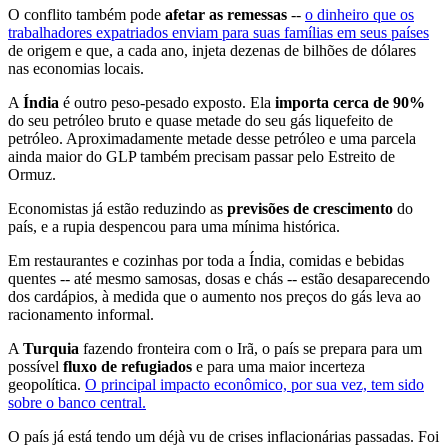
O conflito também pode
afetar as remessas
--
o dinheiro que os
trabalhadores expatriados enviam para suas famílias em seus países
de origem e que, a cada ano, injeta dezenas de bilhões de dólares
nas economias locais.
A
Índia
é outro peso-pesado exposto. Ela
importa cerca de 90%
do seu petróleo bruto e quase metade do seu gás liquefeito de
petróleo. Aproximadamente metade desse petróleo e uma parcela
ainda maior do GLP também precisam passar pelo Estreito de
Ormuz.
Economistas já estão reduzindo as
previsões de crescimento
do
país, e a rupia despencou para uma mínima histórica.
Em restaurantes e cozinhas por toda a Índia, comidas e bebidas
quentes -- até mesmo samosas, dosas e chás -- estão desaparecendo
dos cardápios, à medida que o aumento nos preços do gás leva ao
racionamento informal.
A
Turquia
fazendo fronteira com o Irã, o país se prepara para um
possível
fluxo de refugiados
e para uma maior incerteza
geopolítica.
O principal impacto econômico, por sua vez, tem sido
sobre o banco central.
O país já está tendo um déjà vu de crises inflacionárias passadas. Foi