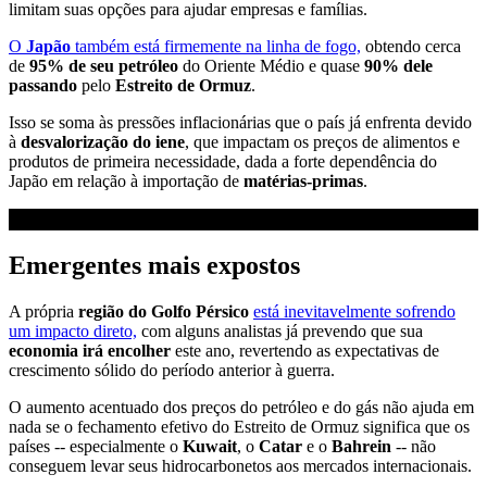
limitam suas opções para ajudar empresas e famílias.
O
Japão
também está firmemente na linha de fogo,
obtendo cerca
de
95% de seu petróleo
do Oriente Médio e quase
90% dele
passando
pelo
Estreito de Ormuz
.
Isso se soma às pressões inflacionárias que o país já enfrenta devido
à
desvalorização do iene
, que impactam os preços de alimentos e
produtos de primeira necessidade, dada a forte dependência do
Japão em relação à importação de
matérias-primas
.
Emergentes mais expostos
A própria
região
do Golfo Pérsico
está inevitavelmente sofrendo
um impacto direto,
com alguns analistas já prevendo que sua
economia irá encolher
este ano, revertendo as expectativas de
crescimento sólido do período anterior à guerra.
O aumento acentuado dos preços do petróleo e do gás não ajuda em
nada se o fechamento efetivo do Estreito de Ormuz significa que os
países -- especialmente o
Kuwait
, o
Catar
e o
Bahrein
-- não
conseguem levar seus hidrocarbonetos aos mercados internacionais.