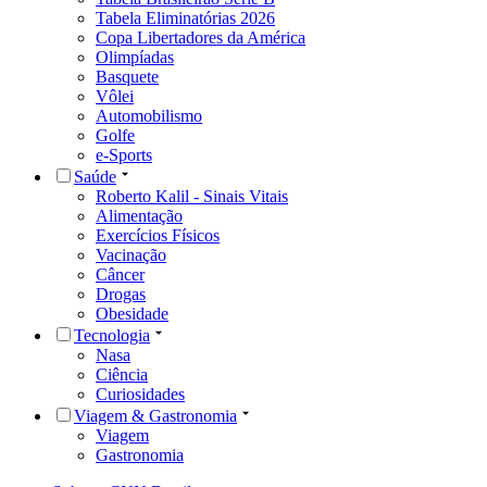
Tabela Eliminatórias 2026
Copa Libertadores da América
Olimpíadas
Basquete
Vôlei
Automobilismo
Golfe
e-Sports
Saúde
Roberto Kalil - Sinais Vitais
Alimentação
Exercícios Físicos
Vacinação
Câncer
Drogas
Obesidade
Tecnologia
Nasa
Ciência
Curiosidades
Viagem & Gastronomia
Viagem
Gastronomia