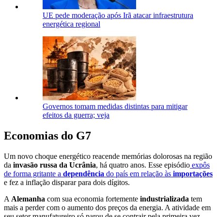
UE pede moderação após Irã atacar infraestrutura
energética regional
Governos tomam medidas distintas para mitigar
efeitos da guerra; veja
Economias do G7
Um novo choque energético reacende memórias dolorosas na região
da
invasão russa da Ucrânia
, há quatro anos. Esse episódio
expôs
de forma gritante a
dependência
do país em relação às
importações
e fez a inflação disparar para dois dígitos.
A
Alemanha
com sua economia fortemente
industrializada
tem
mais a perder com o aumento dos preços da energia. A atividade em
seu setor manufatureiro só parou de se contrair pela primeira vez