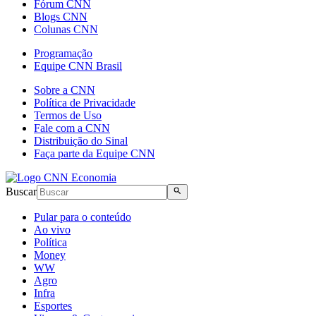
Fórum CNN
Blogs CNN
Colunas CNN
Programação
Equipe CNN Brasil
Sobre a CNN
Política de Privacidade
Termos de Uso
Fale com a CNN
Distribuição do Sinal
Faça parte da Equipe CNN
Buscar
Pular para o conteúdo
Ao vivo
Política
Money
WW
Agro
Infra
Esportes