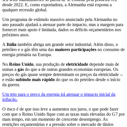
desde 2022. E, como exportadora, a Alemanha está exposta a
qualquer recessão global.
Um programa de estímulo massivo anunciado pela Alemanha no
ano passado ajudará a atenuar parte do impacto, mas a margem para
fornecer mais apoio é limitada, dados os déficits orçamentários nos
próximos anos.
A
Itália
também abriga um grande setor industrial. Além disso, o
petróleo e o gás têm uma das
maiores participações
no consumo de
energia primária na Europa.
No
Reino Unido
, sua produção de
eletricidade
depende mais de
usinas a
gás
do que a de outras grandes economias europeias. Os
preços do gás quase sempre determinam os preços da eletricidade --
e estão
subindo mais rápido
do que os do petróleo desde o início
da guerra.
Um teto para o preço da energia irá atenuar o impacto inicial da
inflação.
O risco é de que isso leve a aumentos nos juros, o que pode fazer
com que o Reino Unido fique com as taxas mais elevadas do G7 por
mais tempo, em um momento de crescente desemprego. As
restrições orçamentárias e a pressão sobre o mercado de títulos