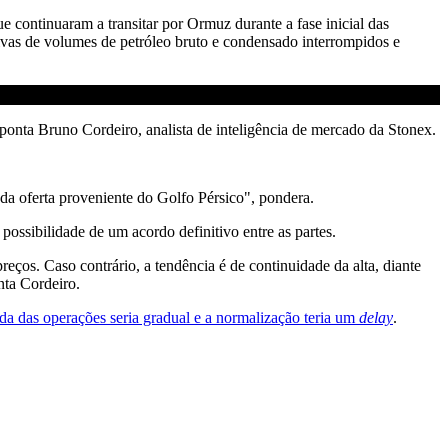
 continuaram a transitar por Ormuz durante a fase inicial das
ivas de volumes de petróleo bruto e condensado interrompidos e
 aponta Bruno Cordeiro, analista de inteligência de mercado da Stonex.
 da oferta proveniente do Golfo Pérsico", pondera.
possibilidade de um acordo definitivo entre as partes.
eços. Caso contrário, a tendência é de continuidade da alta, diante
nta Cordeiro.
da das operações seria gradual e a normalização teria um
delay
.