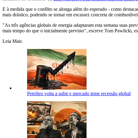
E à medida que o conflito se alonga além do esperado - como destacado
mais drástico, podendo se tornar em escassez concreta de combustívei
"As três agências globais de energia adaptaram esta semana suas pre
mais tempo do que o inicialmente previsto", escreve Tom Pawlicki, es
Leia Mais
Petróleo volta a subir e mercado teme recessão global