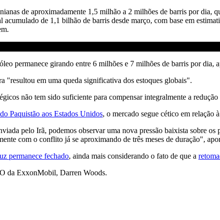
nianas de aproximadamente 1,5 milhão a 2 milhões de barris por dia, que
tal acumulado de 1,1 bilhão de barris desde março, com base em estimat
em.
tróleo permanece girando entre 6 milhões e 7 milhões de barris por dia,
ra "resultou em uma queda significativa dos estoques globais".
atégicos não tem sido suficiente para compensar integralmente a redução
s do Paquistão aos Estados Unidos
, o mercado segue cético em relação à 
nviada pelo Irã, podemos observar uma nova pressão baixista sobre os pr
lmente com o conflito já se aproximando de três meses de duração", apo
rmuz permanece fechado
, ainda mais considerando o fato de que a
retoma
 CEO da ExxonMobil, Darren Woods.