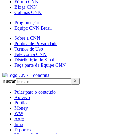
Fórum CNN
Blogs CNN
Colunas CNN
Programação
Equipe CNN Brasil
Sobre a CNN
Política de Privacidade
Termos de Uso
Fale com a CNN
Distribuição do Sinal
Faça parte da Equipe CNN
Buscar
Pular para o conteúdo
Ao vivo
Política
Money
WW
Agro
Infra
Esportes