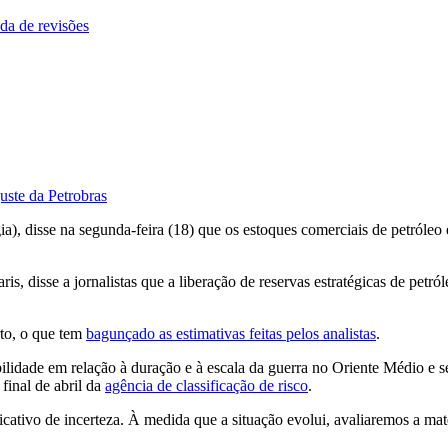
da de revisões
uste da Petrobras
gia), disse na segunda-feira (18) que os estoques comerciais de petról
is, disse a jornalistas que a liberação de reservas estratégicas de petró
rto, o que tem
bagunçado as estimativas feitas pelos analistas
.
lidade em relação à duração e à escala da guerra no Oriente Médio e se
final de abril da
agência de classificação de risco
.
cativo de incerteza. À medida que a situação evolui, avaliaremos a ma