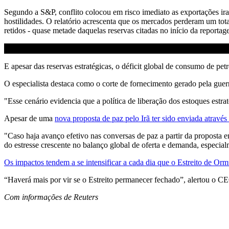
Segundo a S&P, conflito colocou em risco imediato as exportações ira
hostilidades. O relatório acrescenta que os mercados perderam um to
retidos - quase metade daquelas reservas citadas no início da reportag
E apesar das reservas estratégicas, o déficit global de consumo de pe
O especialista destaca como o corte de fornecimento gerado pela guer
"Esse cenário evidencia que a política de liberação dos estoques estr
Apesar de uma
nova proposta de paz pelo Irã ter sido enviada atravé
"Caso haja avanço efetivo nas conversas de paz a partir da proposta e
do estresse crescente no balanço global de oferta e demanda, especia
Os impactos tendem a se intensificar a cada dia que o Estreito de O
“Haverá mais por vir se o Estreito permanecer fechado”, alertou o
Com informações de Reuters