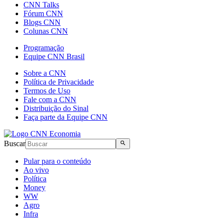
CNN Talks
Fórum CNN
Blogs CNN
Colunas CNN
Programação
Equipe CNN Brasil
Sobre a CNN
Política de Privacidade
Termos de Uso
Fale com a CNN
Distribuição do Sinal
Faça parte da Equipe CNN
Buscar
Pular para o conteúdo
Ao vivo
Política
Money
WW
Agro
Infra