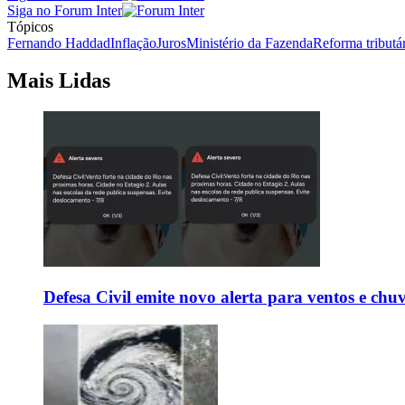
Siga no Forum Inter
Tópicos
Fernando Haddad
Inflação
Juros
Ministério da Fazenda
Reforma tributá
Mais Lidas
Defesa Civil emite novo alerta para ventos e chu