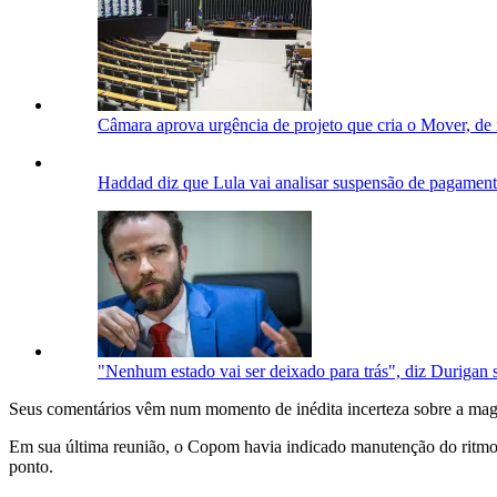
Câmara aprova urgência de projeto que cria o Mover, de i
Haddad diz que Lula vai analisar suspensão de pagamento
"Nenhum estado vai ser deixado para trás", diz Durigan 
Seus comentários vêm num momento de inédita incerteza sobre a magni
Em sua última reunião, o Copom havia indicado manutenção do ritmo de
ponto.