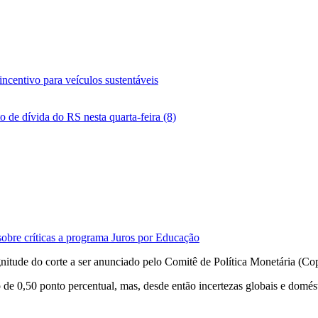
ncentivo para veículos sustentáveis
 de dívida do RS nesta quarta-feira (8)
sobre críticas a programa Juros por Educação
tude do corte a ser anunciado pelo Comitê de Política Monetária (Copo
 0,50 ponto percentual, mas, desde então incertezas globais e domésti