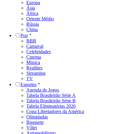
Europa
Ásia
África
Oriente Médio
Rússia
China
Pop
BBB
Carnaval
Celebridades
Cinema
Música
Realities
Streaming
TV
Esportes
Agenda de Jogos
Tabela Brasileirão Série A
Tabela Brasileirão Série B
Tabela Eliminatórias 2026
Copa Libertadores da América
Olimpíadas
Basquete
Vôlei
Automobilismo