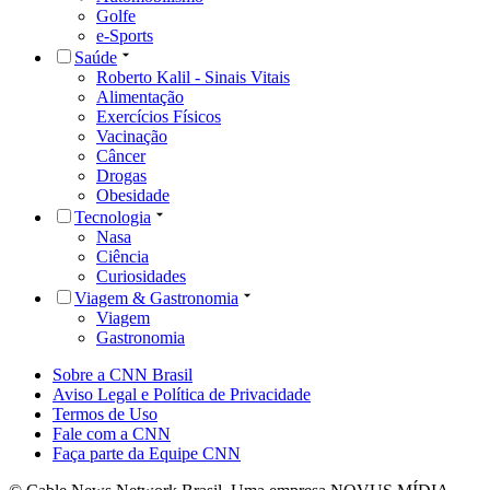
Golfe
e-Sports
Saúde
Roberto Kalil - Sinais Vitais
Alimentação
Exercícios Físicos
Vacinação
Câncer
Drogas
Obesidade
Tecnologia
Nasa
Ciência
Curiosidades
Viagem & Gastronomia
Viagem
Gastronomia
Sobre a CNN Brasil
Aviso Legal e Política de Privacidade
Termos de Uso
Fale com a CNN
Faça parte da Equipe CNN