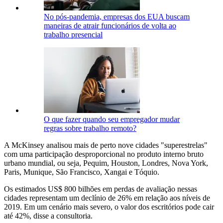
No pós-pandemia, empresas dos EUA buscam
maneiras de atrair funcionários de volta ao
trabalho presencial
O que fazer quando seu empregador mudar
regras sobre trabalho remoto?
A McKinsey analisou mais de perto nove cidades "superestrelas"
com uma participação desproporcional no produto interno bruto
urbano mundial, ou seja, Pequim, Houston, Londres, Nova York,
Paris, Munique, São Francisco, Xangai e Tóquio.
Os estimados US$ 800 bilhões em perdas de avaliação nessas
cidades representam um declínio de 26% em relação aos níveis de
2019. Em um cenário mais severo, o valor dos escritórios pode cair
até 42%, disse a consultoria.