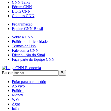
CNN Talks
Fórum CNN
Blogs CNN
Colunas CNN
Programação
Equipe CNN Brasil
Sobre a CNN
Política de Privacidade
Termos de Uso
Fale com a CNN
Distribuição do Sinal
Faça parte da Equipe CNN
Buscar
Pular para o conteúdo
Ao vivo
Política
Money
WW
Agro
Infra