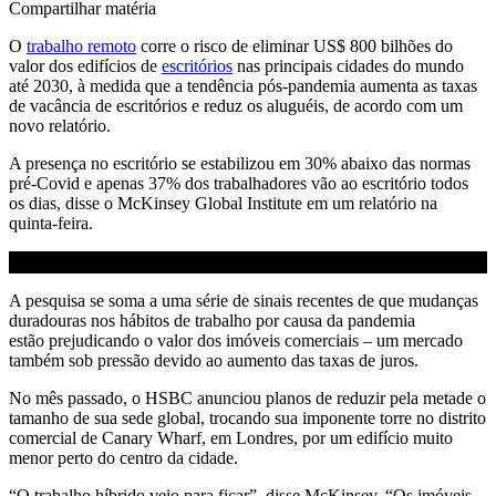
Compartilhar matéria
O
trabalho remoto
corre o risco de eliminar US$ 800 bilhões do
valor dos edifícios de
escritórios
nas principais cidades do mundo
até 2030, à medida que a tendência pós-pandemia aumenta as taxas
de vacância de escritórios e reduz os aluguéis, de acordo com um
novo relatório.
A presença no escritório se estabilizou em 30% abaixo das normas
pré-Covid e apenas 37% dos trabalhadores vão ao escritório todos
os dias, disse o McKinsey Global Institute em um relatório na
quinta-feira.
A pesquisa se soma a uma série de sinais recentes de que mudanças
duradouras nos hábitos de trabalho por causa da pandemia
estão prejudicando o valor dos imóveis comerciais – um mercado
também sob pressão devido ao aumento das taxas de juros.
No mês passado, o HSBC anunciou planos de reduzir pela metade o
tamanho de sua sede global, trocando sua imponente torre no distrito
comercial de Canary Wharf, em Londres, por um edifício muito
menor perto do centro da cidade.
“O trabalho híbrido veio para ficar”, disse McKinsey. “Os imóveis