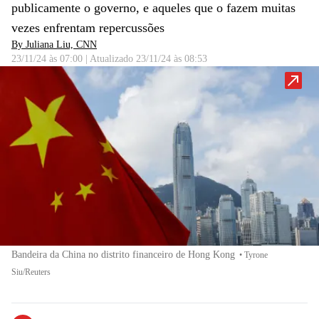
publicamente o governo, e aqueles que o fazem muitas
vezes enfrentam repercussões
By Juliana Liu, CNN
23/11/24 às 07:00
|
Atualizado
23/11/24 às 08:53
Bandeira da China no distrito financeiro de Hong Kong
•
Tyrone
Siu/Reuters