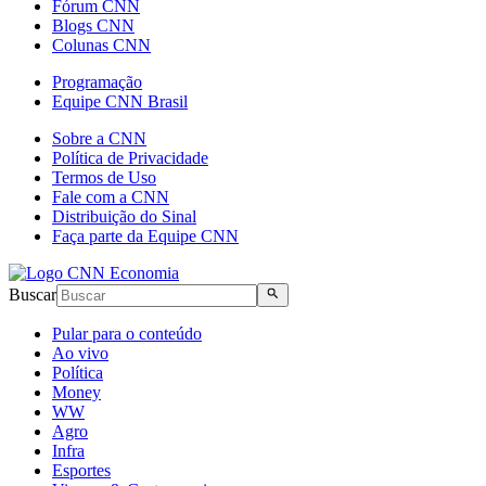
Fórum CNN
Blogs CNN
Colunas CNN
Programação
Equipe CNN Brasil
Sobre a CNN
Política de Privacidade
Termos de Uso
Fale com a CNN
Distribuição do Sinal
Faça parte da Equipe CNN
Buscar
Pular para o conteúdo
Ao vivo
Política
Money
WW
Agro
Infra
Esportes