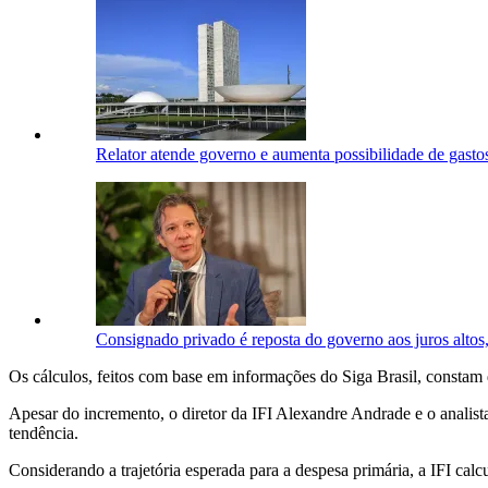
Relator atende governo e aumenta possibilidade de gast
Consignado privado é reposta do governo aos juros alto
Os cálculos, feitos com base em informações do Siga Brasil, constam
Apesar do incremento, o diretor da IFI Alexandre Andrade e o analis
tendência.
Considerando a trajetória esperada para a despesa primária, a IFI cal