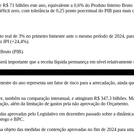
 de R$ 71 bilhões este ano, equivalente a 0,6% do Produto Interno Brut
déficit zero, com tolerância de 0,25 ponto porcentual do PIB para mais
o real de 3% no primeiro bimestre ante o mesmo período de 2024, para 
o IPI (+24,4%).
 Bruto (PIB).
será importante que a receita líquida permaneça em nível relativament
stre do ano representa um fator de risco para a arrecadação, ainda que
re, também na comparação interanual, e atingiram R$ 347,3 bilhões. M
ração, além da limitação de gastos pela não aprovação do Orçamento.
didas aprovadas pelo Legislativo em dezembro passado sobre a dinâmi
mprego e BPC.
sa objeto das medidas de contenção aprovadas no fim de 2024 para uma c