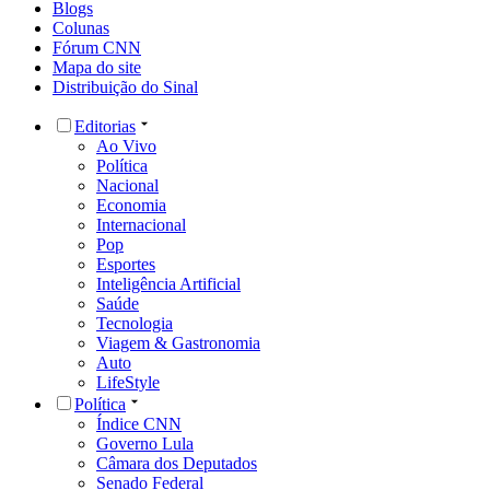
Blogs
Colunas
Fórum CNN
Mapa do site
Distribuição do Sinal
Editorias
Ao Vivo
Política
Nacional
Economia
Internacional
Pop
Esportes
Inteligência Artificial
Saúde
Tecnologia
Viagem & Gastronomia
Auto
LifeStyle
Política
Índice CNN
Governo Lula
Câmara dos Deputados
Senado Federal