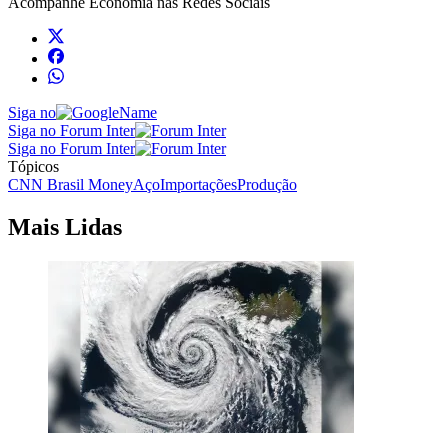
Acompanhe
Economia
nas Redes Sociais
Siga no
Siga no Forum Inter
Siga no Forum Inter
Tópicos
CNN Brasil Money
Aço
Importações
Produção
Mais Lidas