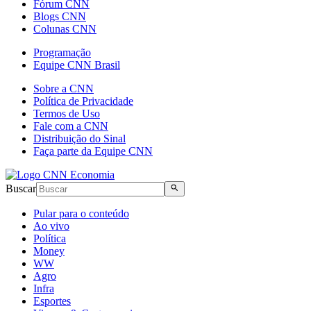
Fórum CNN
Blogs CNN
Colunas CNN
Programação
Equipe CNN Brasil
Sobre a CNN
Política de Privacidade
Termos de Uso
Fale com a CNN
Distribuição do Sinal
Faça parte da Equipe CNN
Buscar
Pular para o conteúdo
Ao vivo
Política
Money
WW
Agro
Infra
Esportes