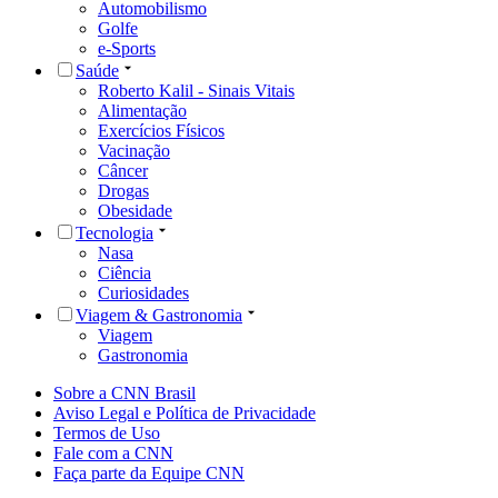
Automobilismo
Golfe
e-Sports
Saúde
Roberto Kalil - Sinais Vitais
Alimentação
Exercícios Físicos
Vacinação
Câncer
Drogas
Obesidade
Tecnologia
Nasa
Ciência
Curiosidades
Viagem & Gastronomia
Viagem
Gastronomia
Sobre a CNN Brasil
Aviso Legal e Política de Privacidade
Termos de Uso
Fale com a CNN
Faça parte da Equipe CNN