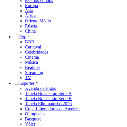
Estados Unidos
Europa
Ásia
África
Oriente Médio
Rússia
China
Pop
BBB
Carnaval
Celebridades
Cinema
Música
Realities
Streaming
TV
Esportes
Agenda de Jogos
Tabela Brasileirão Série A
Tabela Brasileirão Série B
Tabela Eliminatórias 2026
Copa Libertadores da América
Olimpíadas
Basquete
Vôlei