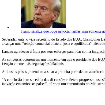
Trump sinaliza que pode negociar tarifas, mas somente ap
Separadamente, o vice-secretário de Estado dos EUA, Christopher Land
alcançar uma "relação comercial bilateral justa e equilibrada", além d
Landau agradeceu à Índia por seus esforços para lidar com a imigra
As conversas ocorrem em um momento em que o presidente dos EU
isenção em meio às negociações bilaterais.
Ambos os países pretendem assinar a primeira parte de um acordo come
"A conclusão bem-sucedida das discussões reflete o progresso nos esf
inovação em ambos os países", afirmou um comunicado do Ministério