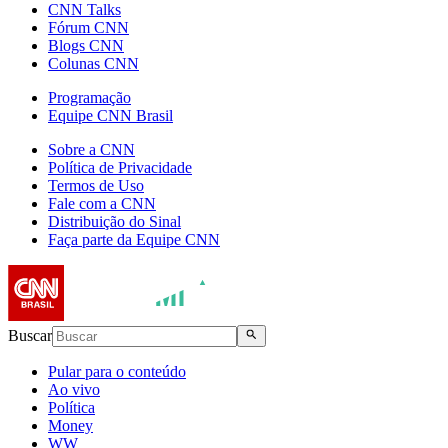
CNN Talks
Fórum CNN
Blogs CNN
Colunas CNN
Programação
Equipe CNN Brasil
Sobre a CNN
Política de Privacidade
Termos de Uso
Fale com a CNN
Distribuição do Sinal
Faça parte da Equipe CNN
Buscar
Pular para o conteúdo
Ao vivo
Política
Money
WW