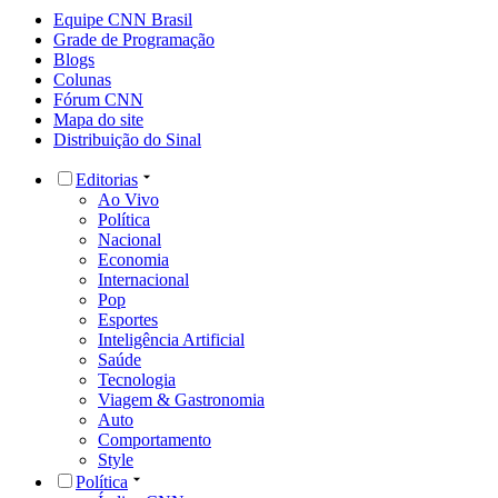
Equipe CNN Brasil
Grade de Programação
Blogs
Colunas
Fórum CNN
Mapa do site
Distribuição do Sinal
Editorias
Ao Vivo
Política
Nacional
Economia
Internacional
Pop
Esportes
Inteligência Artificial
Saúde
Tecnologia
Viagem & Gastronomia
Auto
Comportamento
Style
Política