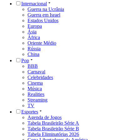
Internacional
Guerra na Ucrânia
Guerra em Israel
Estados Unidos
Europa
Ásia
África
Oriente Médio
Rússia
China
Pop
BBB
Carnaval
Celebridades
Cinema
Música
Realities
Streaming
TV
Esportes
Agenda de Jogos
Tabela Brasileirão Série A
Tabela Brasileirão Série B
Tabela Eliminatórias 2026
Copa Libertadores da América