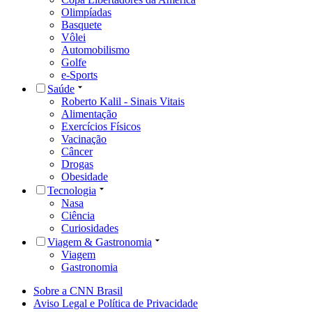
Olimpíadas
Basquete
Vôlei
Automobilismo
Golfe
e-Sports
Saúde
Roberto Kalil - Sinais Vitais
Alimentação
Exercícios Físicos
Vacinação
Câncer
Drogas
Obesidade
Tecnologia
Nasa
Ciência
Curiosidades
Viagem & Gastronomia
Viagem
Gastronomia
Sobre a CNN Brasil
Aviso Legal e Política de Privacidade