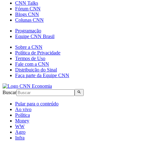
CNN Talks
Fórum CNN
Blogs CNN
Colunas CNN
Programação
Equipe CNN Brasil
Sobre a CNN
Política de Privacidade
Termos de Uso
Fale com a CNN
Distribuição do Sinal
Faça parte da Equipe CNN
Buscar
Pular para o conteúdo
Ao vivo
Política
Money
WW
Agro
Infra