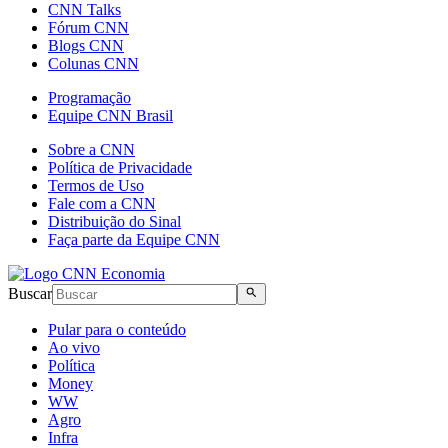
CNN Talks
Fórum CNN
Blogs CNN
Colunas CNN
Programação
Equipe CNN Brasil
Sobre a CNN
Política de Privacidade
Termos de Uso
Fale com a CNN
Distribuição do Sinal
Faça parte da Equipe CNN
Buscar
Pular para o conteúdo
Ao vivo
Política
Money
WW
Agro
Infra