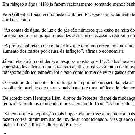
Em relação à água, 41% já fazem racionamento, tomando menos banhos
Para Gilberto Braga, economista do Ibmec-RJ, esse comportamento ta
abril deste ano.
“As contas de água, de luz e de gás são números que estão na mira do
racionamento para poupar o uso desses recursos e, assim, reduzir o im
"A própria sobretaxa na conta de luz que terminou recentemente ajudo
aumento dos custos por causa da inflação”, afirma o economista.
Já em relação à mobilidade, a pesquisa mostra que 44,5% dos brasilei
entrevistados afirmam que passaram a utilizar mais esse meio de trans
transporte público também foi citado como forma de evitar gastos co
O consumo de alimentos foi outra parte importante impactada pela alt
escolha de produtos de marcas mais baratas é uma prática adotada po
De acordo com Henrique Lian, diretor da Proteste, diante da mudança 
reduzir os produtos mantendo o preço. Segundo Lian, “os cortes de ga
“Sabemos que a população mais impactada por esse aumento é a mais p
fazem cortes, diminuem uso de luz, de ar-condicionado. Mas quando o 
mais pobres”, afirma o diretor da Proteste.