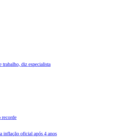
trabalho, diz especialista
o recorde
inflação oficial após 4 anos