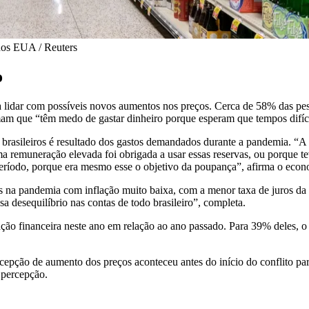
nos EUA / Reuters
o
para lidar com possíveis novos aumentos nos preços. Cerca de 58% das
mam que “têm medo de gastar dinheiro porque esperam que tempos difí
brasileiros é resultado dos gastos demandados durante a pandemia. “A 
ma remuneração elevada foi obrigada a usar essas reservas, ou porque te
 período, porque era mesmo esse o objetivo da poupança”, afirma o econ
s na pandemia com inflação muito baixa, com a menor taxa de juros da h
a desequilíbrio nas contas de todo brasileiro”, completa.
ão financeira neste ano em relação ao ano passado. Para 39% deles, o c
rcepção de aumento dos preços aconteceu antes do início do conflito pa
 percepção.