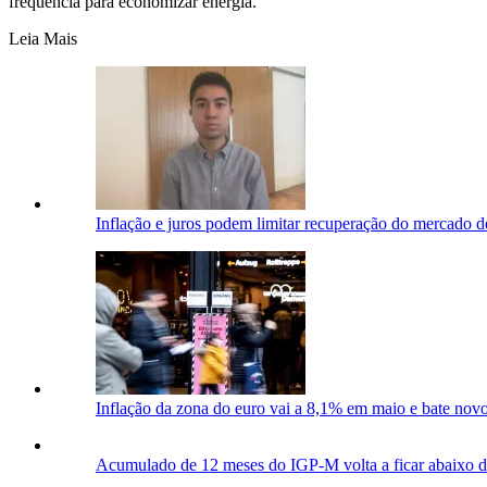
frequência para economizar energia.
Leia Mais
Inflação e juros podem limitar recuperação do mercado de 
Inflação da zona do euro vai a 8,1% em maio e bate nov
Acumulado de 12 meses do IGP-M volta a ficar abaixo da 