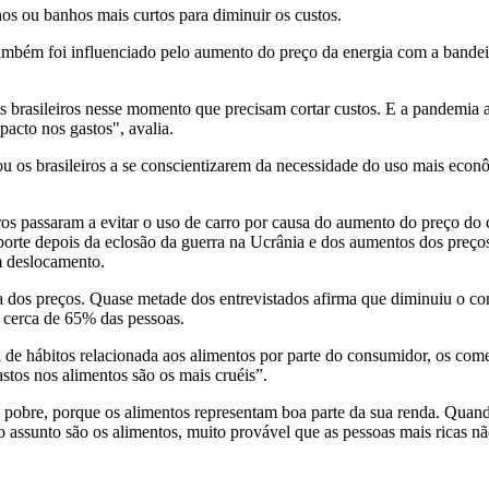
 ou banhos mais curtos para diminuir os custos.
mbém foi influenciado pelo aumento do preço da energia com a bandeir
s brasileiros nesse momento que precisam cortar custos. E a pandemia a
pacto nos gastos", avalia.
u os brasileiros a se conscientizarem da necessidade do uso mais econô
ros passaram a evitar o uso de carro por causa do aumento do preço do 
porte depois da eclosão da guerra na Ucrânia e dos aumentos dos preços
m deslocamento.
a dos preços. Quase metade dos entrevistados afirma que diminuiu o con
r cerca de 65% das pessoas.
de hábitos relacionada aos alimentos por parte do consumidor, os comer
stos nos alimentos são os mais cruéis”.
obre, porque os alimentos representam boa parte da sua renda. Quando
assunto são os alimentos, muito provável que as pessoas mais ricas nã