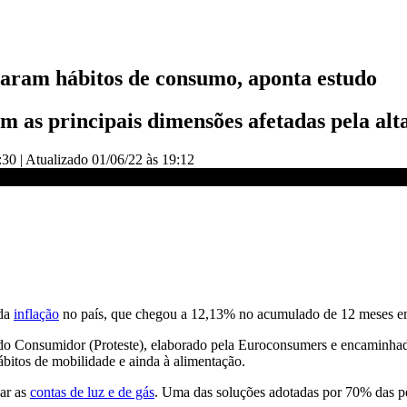
daram hábitos de consumo, aponta estudo
 as principais dimensões afetadas pela alt
:30
|
Atualizado
01/06/22 às 19:12
sa da inflação | EXPRESSO CNN
 da
inflação
no país, que chegou a 12,13% no acumulado de 12 meses em 
 do Consumidor (Proteste), elaborado pela Euroconsumers e encaminh
ábitos de mobilidade e ainda à alimentação.
ar as
contas de luz e de gás
. Uma das soluções adotadas por 70% das pe