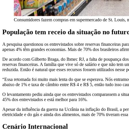
Consumidores fazem compras em supermercado de St. Louis, 
População tem receio da situação no futur
A pesquisa questionou os entrevistados sobre reservas financeiras 
apenas 4% têm grandes economias. Mais de 70% dos brasileiros afir
De acordo com Gilberto Braga, do Ibmec RJ, a falta de poupança dos 
reservas financeiras. A família que vive só de salário e que não tem u
reduzida. Então é natural que esses recursos fossem utilizados nesse
“Essa retomada foi muito mais lenta do que se esperava. Nós entramo
abaixo de 1% e taxa de câmbio entre R$ 4 e R$ 5, então tudo isso caus
O levantamento pediu ainda que os entrevistados comparassem a situaç
45% dos entrevistados e está melhor para 16%.
Apesar da influência da guerra na Ucrânia na inflação do Brasil, a pe
eletricidade e do gás e ainda dos alimentos, mais de 70% tiveram essa
Cenário Internacional