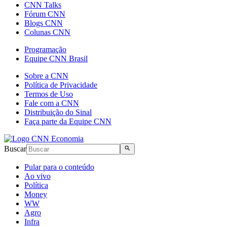
CNN Talks
Fórum CNN
Blogs CNN
Colunas CNN
Programação
Equipe CNN Brasil
Sobre a CNN
Política de Privacidade
Termos de Uso
Fale com a CNN
Distribuição do Sinal
Faça parte da Equipe CNN
Buscar
Pular para o conteúdo
Ao vivo
Política
Money
WW
Agro
Infra