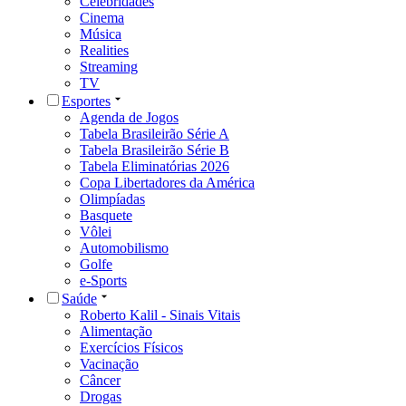
Celebridades
Cinema
Música
Realities
Streaming
TV
Esportes
Agenda de Jogos
Tabela Brasileirão Série A
Tabela Brasileirão Série B
Tabela Eliminatórias 2026
Copa Libertadores da América
Olimpíadas
Basquete
Vôlei
Automobilismo
Golfe
e-Sports
Saúde
Roberto Kalil - Sinais Vitais
Alimentação
Exercícios Físicos
Vacinação
Câncer
Drogas