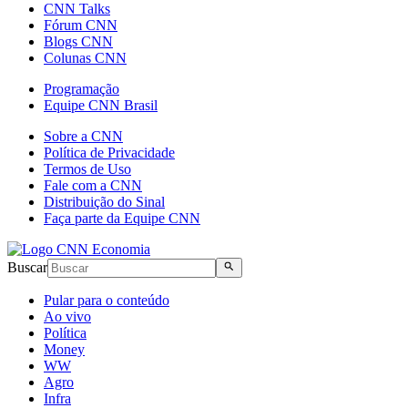
CNN Talks
Fórum CNN
Blogs CNN
Colunas CNN
Programação
Equipe CNN Brasil
Sobre a CNN
Política de Privacidade
Termos de Uso
Fale com a CNN
Distribuição do Sinal
Faça parte da Equipe CNN
Buscar
Pular para o conteúdo
Ao vivo
Política
Money
WW
Agro
Infra