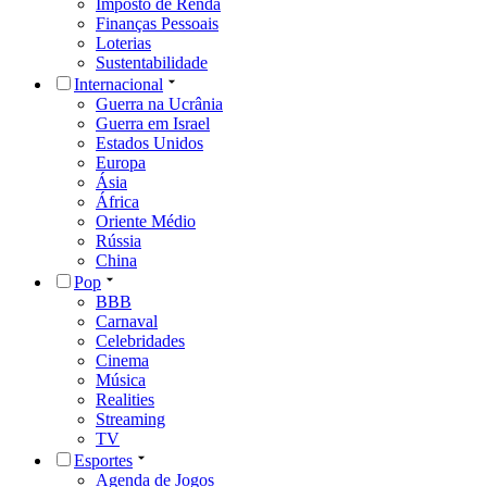
Imposto de Renda
Finanças Pessoais
Loterias
Sustentabilidade
Internacional
Guerra na Ucrânia
Guerra em Israel
Estados Unidos
Europa
Ásia
África
Oriente Médio
Rússia
China
Pop
BBB
Carnaval
Celebridades
Cinema
Música
Realities
Streaming
TV
Esportes
Agenda de Jogos