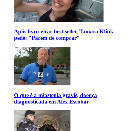
Após livro virar best-seller, Tamara Klink
pede: "Parem de comprar"
O que é a miastenia gravis, doença
diagnosticada em Alex Escobar