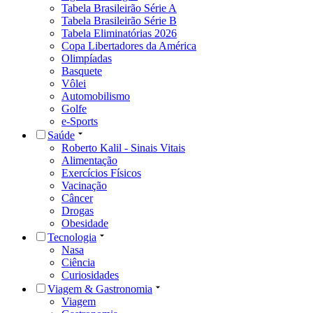
Tabela Brasileirão Série A
Tabela Brasileirão Série B
Tabela Eliminatórias 2026
Copa Libertadores da América
Olimpíadas
Basquete
Vôlei
Automobilismo
Golfe
e-Sports
Saúde
Roberto Kalil - Sinais Vitais
Alimentação
Exercícios Físicos
Vacinação
Câncer
Drogas
Obesidade
Tecnologia
Nasa
Ciência
Curiosidades
Viagem & Gastronomia
Viagem