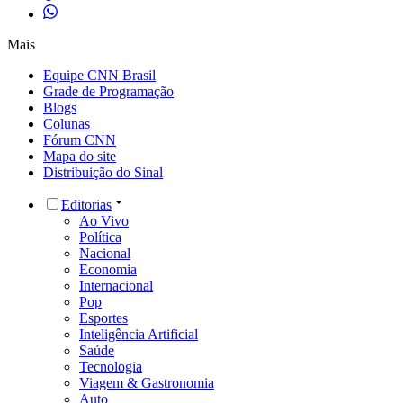
Mais
Equipe CNN Brasil
Grade de Programação
Blogs
Colunas
Fórum CNN
Mapa do site
Distribuição do Sinal
Editorias
Ao Vivo
Política
Nacional
Economia
Internacional
Pop
Esportes
Inteligência Artificial
Saúde
Tecnologia
Viagem & Gastronomia
Auto