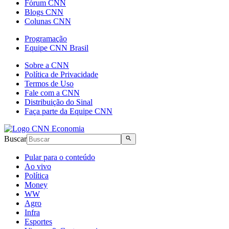
Fórum CNN
Blogs CNN
Colunas CNN
Programação
Equipe CNN Brasil
Sobre a CNN
Política de Privacidade
Termos de Uso
Fale com a CNN
Distribuição do Sinal
Faça parte da Equipe CNN
Buscar
Pular para o conteúdo
Ao vivo
Política
Money
WW
Agro
Infra
Esportes