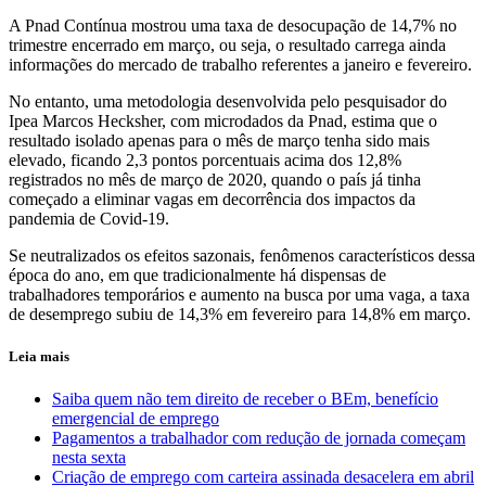
A Pnad Contínua mostrou uma taxa de desocupação de 14,7% no
trimestre encerrado em março, ou seja, o resultado carrega ainda
informações do mercado de trabalho referentes a janeiro e fevereiro.
No entanto, uma metodologia desenvolvida pelo pesquisador do
Ipea Marcos Hecksher, com microdados da Pnad, estima que o
resultado isolado apenas para o mês de março tenha sido mais
elevado, ficando 2,3 pontos porcentuais acima dos 12,8%
registrados no mês de março de 2020, quando o país já tinha
começado a eliminar vagas em decorrência dos impactos da
pandemia de Covid-19.
Se neutralizados os efeitos sazonais, fenômenos característicos dessa
época do ano, em que tradicionalmente há dispensas de
trabalhadores temporários e aumento na busca por uma vaga, a taxa
de desemprego subiu de 14,3% em fevereiro para 14,8% em março.
Leia mais
Saiba quem não tem direito de receber o BEm, benefício
emergencial de emprego
Pagamentos a trabalhador com redução de jornada começam
nesta sexta
Criação de emprego com carteira assinada desacelera em abril