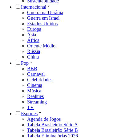
Sustentabilidade
Internacional
Guerra na Ucrânia
Guerra em Israel
Estados Unidos
Europa
Ásia
África
Oriente Médio
Rússia
China
Pop
BBB
Carnaval
Celebridades
Cinema
Música
Realities
Streaming
TV
Esportes
Agenda de Jogos
Tabela Brasileirão Série A
Tabela Brasileirão Série B
Tabela Eliminatórias 2026