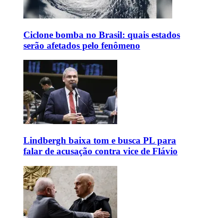
Ciclone bomba no Brasil: quais estados
serão afetados pelo fenômeno
Lindbergh baixa tom e busca PL para
falar de acusação contra vice de Flávio