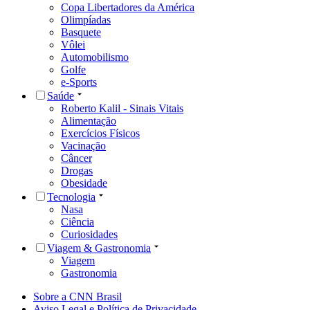
Copa Libertadores da América
Olimpíadas
Basquete
Vôlei
Automobilismo
Golfe
e-Sports
Saúde
Roberto Kalil - Sinais Vitais
Alimentação
Exercícios Físicos
Vacinação
Câncer
Drogas
Obesidade
Tecnologia
Nasa
Ciência
Curiosidades
Viagem & Gastronomia
Viagem
Gastronomia
Sobre a CNN Brasil
Aviso Legal e Política de Privacidade