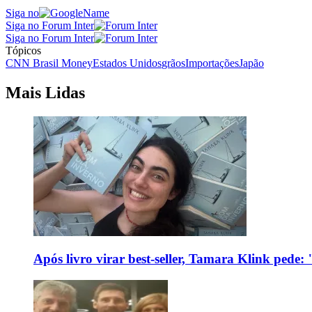
Siga no
Siga no Forum Inter
Siga no Forum Inter
Tópicos
CNN Brasil Money
Estados Unidos
grãos
Importações
Japão
Mais Lidas
Após livro virar best-seller, Tamara Klink pede