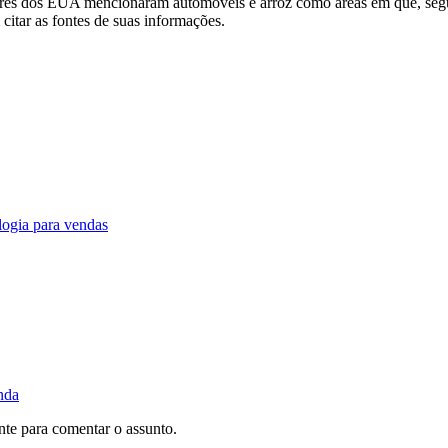
iadores dos EUA mencionaram automóveis e arroz como áreas em que, seg
 citar as fontes de suas informações.
logia para vendas
nda
te para comentar o assunto.