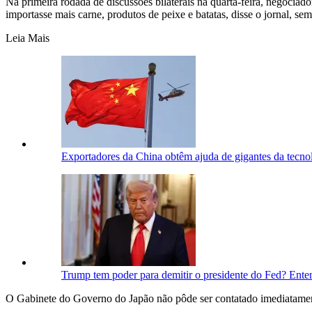
Na primeira rodada de discussões bilaterais na quarta-feira, negoc
importasse mais carne, produtos de peixe e batatas, disse o jornal, sem
Leia Mais
Exportadores da China obtêm ajuda de gigantes da tecno
Trump tem poder para demitir o presidente do Fed? Ente
O Gabinete do Governo do Japão não pôde ser contatado imediatamen