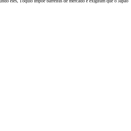
undo eles, Tóquio impõe barreiras de mercado e exigiram que o Japão