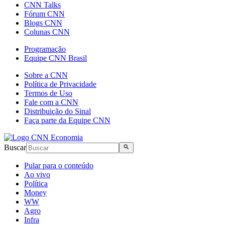
CNN Talks
Fórum CNN
Blogs CNN
Colunas CNN
Programação
Equipe CNN Brasil
Sobre a CNN
Política de Privacidade
Termos de Uso
Fale com a CNN
Distribuição do Sinal
Faça parte da Equipe CNN
Buscar
Pular para o conteúdo
Ao vivo
Política
Money
WW
Agro
Infra