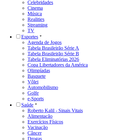
Celebridades
Cinema
Música
Realities
Streaming
TV
Esportes
Agenda de Jogos
Tabela Brasileirão Série A
Tabela Brasileirão Série B
Tabela Eliminatórias 2026
Copa Libertadores da América
Olimpíadas
Basquete
Vôlei
Automobilismo
Golfe
e-Sports
Saúde
Roberto Kalil - Sinais Vitais
Alimentação
Exercícios Físicos
Vacinação
Câncer
Drogas