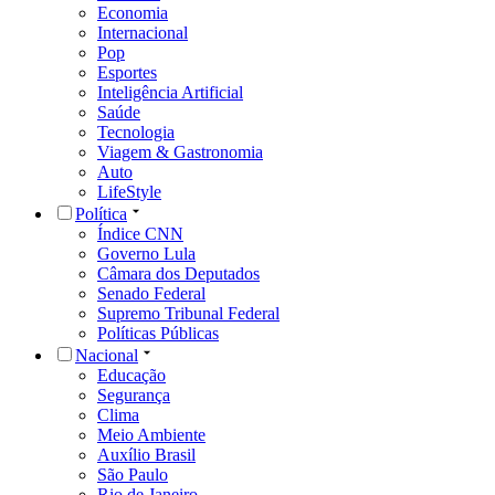
Economia
Internacional
Pop
Esportes
Inteligência Artificial
Saúde
Tecnologia
Viagem & Gastronomia
Auto
LifeStyle
Política
Índice CNN
Governo Lula
Câmara dos Deputados
Senado Federal
Supremo Tribunal Federal
Políticas Públicas
Nacional
Educação
Segurança
Clima
Meio Ambiente
Auxílio Brasil
São Paulo
Rio de Janeiro