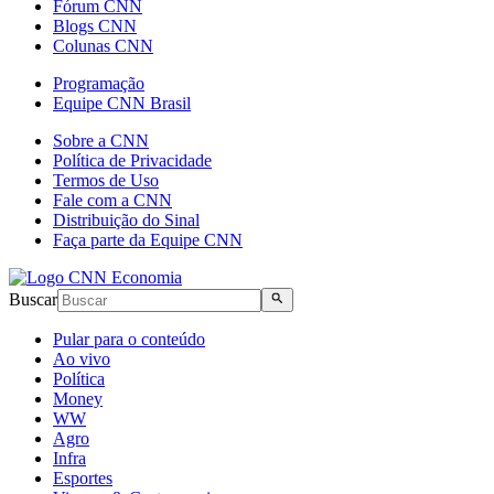
Fórum CNN
Blogs CNN
Colunas CNN
Programação
Equipe CNN Brasil
Sobre a CNN
Política de Privacidade
Termos de Uso
Fale com a CNN
Distribuição do Sinal
Faça parte da Equipe CNN
Buscar
Pular para o conteúdo
Ao vivo
Política
Money
WW
Agro
Infra
Esportes