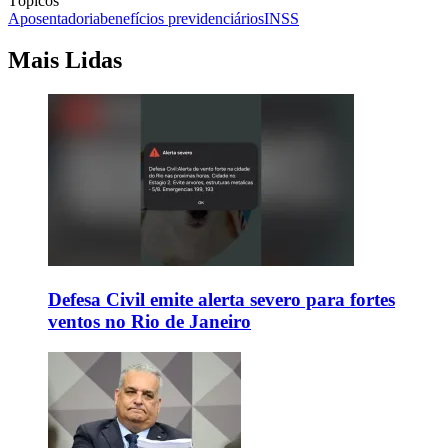
Tópicos
Aposentadoria
benefícios previdenciários
INSS
Mais Lidas
Defesa Civil emite alerta severo para fortes
ventos no Rio de Janeiro