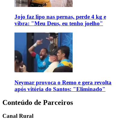
Jojo faz lipo nas pernas, perde 4 kg e
vibra: "Meu Deus, eu tenho joelho"
Neymar provoca o Remo e gera revolta
após vitória do Santos: "Eliminado"
Conteúdo de Parceiros
Canal Rural