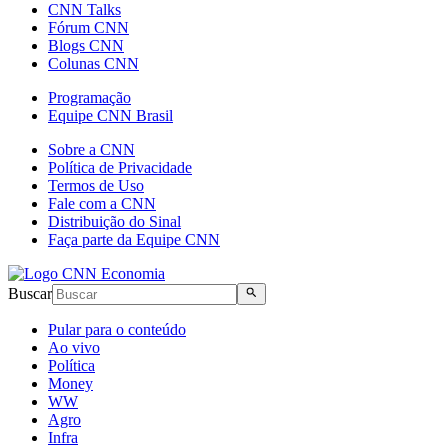
CNN Talks
Fórum CNN
Blogs CNN
Colunas CNN
Programação
Equipe CNN Brasil
Sobre a CNN
Política de Privacidade
Termos de Uso
Fale com a CNN
Distribuição do Sinal
Faça parte da Equipe CNN
Buscar
Pular para o conteúdo
Ao vivo
Política
Money
WW
Agro
Infra