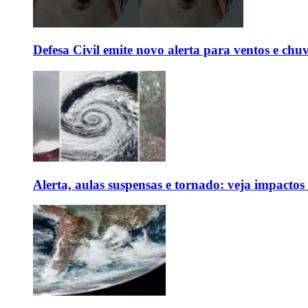
Defesa Civil emite novo alerta para ventos e chu
Alerta, aulas suspensas e tornado: veja impactos