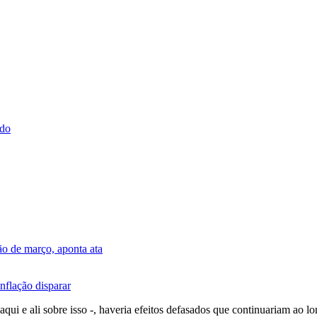
ado
o de março, aponta ata
nflação disparar
qui e ali sobre isso -, haveria efeitos defasados que continuariam ao l