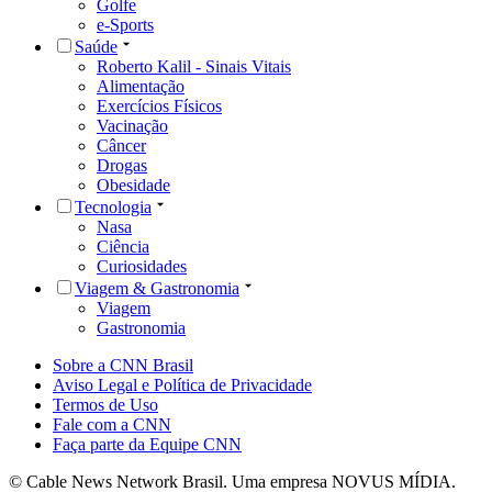
Golfe
e-Sports
Saúde
Roberto Kalil - Sinais Vitais
Alimentação
Exercícios Físicos
Vacinação
Câncer
Drogas
Obesidade
Tecnologia
Nasa
Ciência
Curiosidades
Viagem & Gastronomia
Viagem
Gastronomia
Sobre a CNN Brasil
Aviso Legal e Política de Privacidade
Termos de Uso
Fale com a CNN
Faça parte da Equipe CNN
© Cable News Network Brasil. Uma empresa NOVUS MÍDIA.