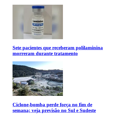
Sete pacientes que receberam polilaminina
morreram durante tratamento
Ciclone-bomba perde força no fim de
semana; veja previsão no Sul e Sudeste