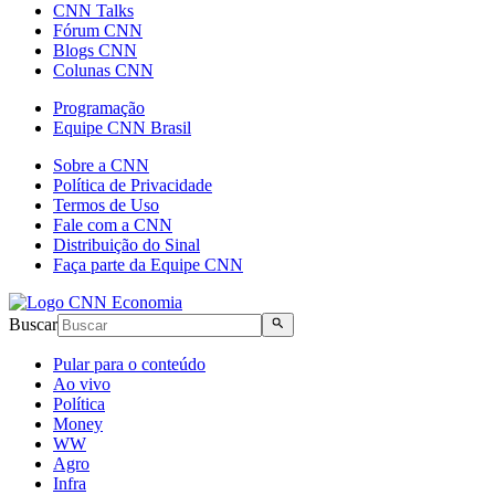
CNN Talks
Fórum CNN
Blogs CNN
Colunas CNN
Programação
Equipe CNN Brasil
Sobre a CNN
Política de Privacidade
Termos de Uso
Fale com a CNN
Distribuição do Sinal
Faça parte da Equipe CNN
Buscar
Pular para o conteúdo
Ao vivo
Política
Money
WW
Agro
Infra