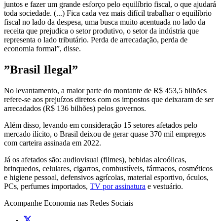
juntos e fazer um grande esforço pelo equilíbrio fiscal, o que ajudará
toda sociedade. (...) Fica cada vez mais difícil trabalhar o equilíbrio
fiscal no lado da despesa, uma busca muito acentuada no lado da
receita que prejudica o setor produtivo, o setor da indústria que
representa o lado tributário. Perda de arrecadação, perda de
economia formal”, disse.
”Brasil Ilegal”
No levantamento, a maior parte do montante de R$ 453,5 bilhões
refere-se aos prejuízos diretos com os impostos que deixaram de ser
arrecadados (R$ 136 bilhões) pelos governos.
Além disso, levando em consideração 15 setores afetados pelo
mercado ilícito, o Brasil deixou de gerar quase 370 mil empregos
com carteira assinada em 2022​.
Já os afetados são: audiovisual (filmes), bebidas alcoólicas,
brinquedos, celulares, cigarros, combustíveis, fármacos, cosméticos
e higiene pessoal, defensivos agrícolas, material esportivo, óculos,
PCs, perfumes importados,
TV por assinatura
e vestuário.
Acompanhe
Economia
nas Redes Sociais