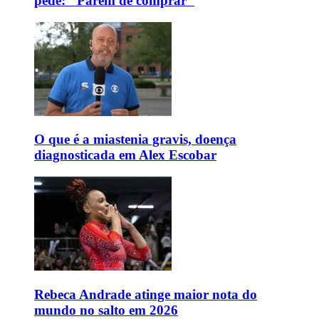
pede: "Parem de comprar"
O que é a miastenia gravis, doença
diagnosticada em Alex Escobar
Rebeca Andrade atinge maior nota do
mundo no salto em 2026