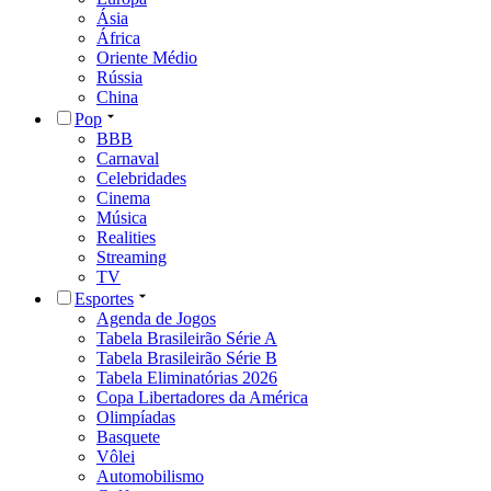
Ásia
África
Oriente Médio
Rússia
China
Pop
BBB
Carnaval
Celebridades
Cinema
Música
Realities
Streaming
TV
Esportes
Agenda de Jogos
Tabela Brasileirão Série A
Tabela Brasileirão Série B
Tabela Eliminatórias 2026
Copa Libertadores da América
Olimpíadas
Basquete
Vôlei
Automobilismo