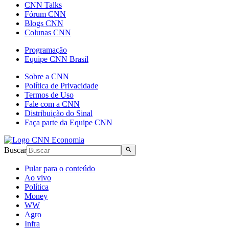
CNN Talks
Fórum CNN
Blogs CNN
Colunas CNN
Programação
Equipe CNN Brasil
Sobre a CNN
Política de Privacidade
Termos de Uso
Fale com a CNN
Distribuição do Sinal
Faça parte da Equipe CNN
Buscar
Pular para o conteúdo
Ao vivo
Política
Money
WW
Agro
Infra