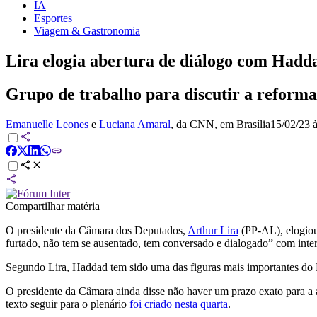
IA
Esportes
Viagem & Gastronomia
Lira elogia abertura de diálogo com Hadd
Grupo de trabalho para discutir a reforma 
Emanuelle Leones
e
Luciana Amaral
, da CNN
, em Brasília
15/02/23 
Compartilhar matéria
O presidente da Câmara dos Deputados,
Arthur Lira
(PP-AL), elogiou,
furtado, não tem se ausentado, tem conversado e dialogado” com int
Segundo Lira, Haddad tem sido uma das figuras mais importantes do
O presidente da Câmara ainda disse não haver um prazo exato para a
texto seguir para o plenário
foi criado nesta quarta
.