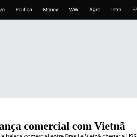
 o conteúdo
vo
Política
Money
WW
Agro
Infra
E
lança comercial com Vietnã
 a balaça comercial entre Brasil e Vietnã chegar a US$