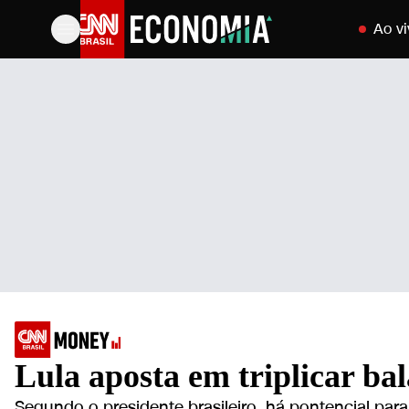
Pular para
Ao vi
Lula aposta em triplicar ba
Segundo o presidente brasileiro, há pontencial para