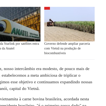
da Starlink por satélites entra
Governo defende ampliar parceria
a da Anatel
com Vietnã na produção de
biocombustíveis
ez, nosso intercâmbio era modesto, de pouco mais de
stabelecemos a meta ambiciosa de triplicar o
ngimos esse objetivo e continuamos expandindo nossas
nói, capital do Vietnã.
vietnamita à carne bovina brasileira, acordada nesta
presidente brasileiro, "é o primeiro passo dado" na