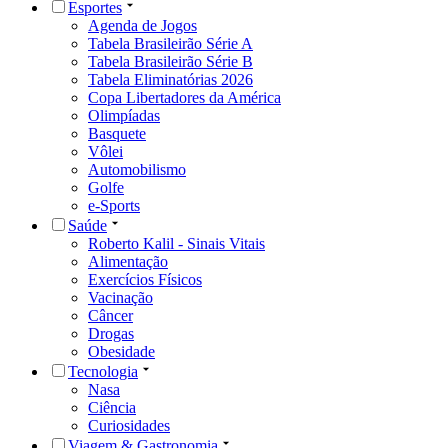
Esportes
Agenda de Jogos
Tabela Brasileirão Série A
Tabela Brasileirão Série B
Tabela Eliminatórias 2026
Copa Libertadores da América
Olimpíadas
Basquete
Vôlei
Automobilismo
Golfe
e-Sports
Saúde
Roberto Kalil - Sinais Vitais
Alimentação
Exercícios Físicos
Vacinação
Câncer
Drogas
Obesidade
Tecnologia
Nasa
Ciência
Curiosidades
Viagem & Gastronomia