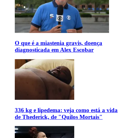
O que é a miastenia gravis, doença
diagnosticada em Alex Escobar
336 kg e lipedema: veja como está a vida
de Thederick, de "Quilos Mortais"