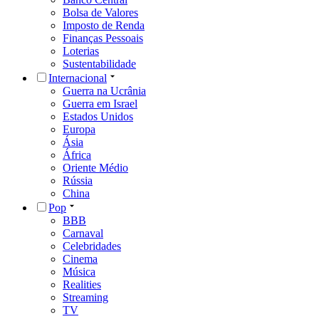
Bolsa de Valores
Imposto de Renda
Finanças Pessoais
Loterias
Sustentabilidade
Internacional
Guerra na Ucrânia
Guerra em Israel
Estados Unidos
Europa
Ásia
África
Oriente Médio
Rússia
China
Pop
BBB
Carnaval
Celebridades
Cinema
Música
Realities
Streaming
TV