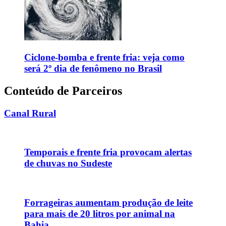
Ciclone-bomba e frente fria: veja como
será 2º dia de fenômeno no Brasil
Conteúdo de Parceiros
Canal Rural
Temporais e frente fria provocam alertas
de chuvas no Sudeste
Forrageiras aumentam produção de leite
para mais de 20 litros por animal na
Bahia