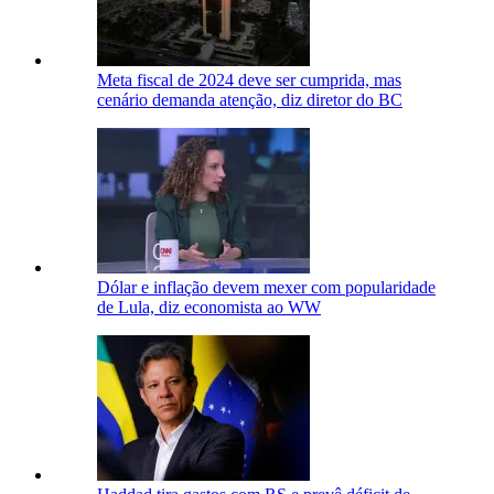
Meta fiscal de 2024 deve ser cumprida, mas
cenário demanda atenção, diz diretor do BC
Dólar e inflação devem mexer com popularidade
de Lula, diz economista ao WW