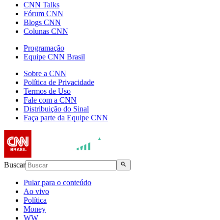
CNN Talks
Fórum CNN
Blogs CNN
Colunas CNN
Programação
Equipe CNN Brasil
Sobre a CNN
Política de Privacidade
Termos de Uso
Fale com a CNN
Distribuição do Sinal
Faça parte da Equipe CNN
Buscar
Pular para o conteúdo
Ao vivo
Política
Money
WW