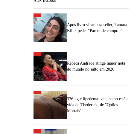
Alex Escobar
Após livro virar best-seller, Tamara
Klink pede: "Parem de comprar"
Rebeca Andrade atinge maior nota
do mundo no salto em 2026
336 kg e lipedema: veja como está a
vida de Thederick, de "Quilos
Mortais"