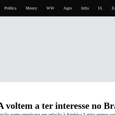
eúdo
Política
Money
WW
Agro
Infra
IA
E
voltem a ter interesse no Br
tenção norte-americana em relação à América Latina esteve co