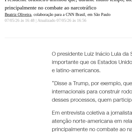
principalmente no combate ao narcotráfico
Beatriz Oliveira
, colaboração para a CNN Brasil
, em São Paulo
07/05/26 às 16:48
|
Atualizado
07/05/26 às 16:56
Importante EUA voltarem a ter interesse no Brasil, diz
O presidente Luiz Inácio Lula da S
importante que os Estados Unidos
e latino-americanos.
“Disse a Trump, por exemplo, que
internacionais para construir rod
desses processos, quem participa
Em entrevista coletiva a jornalis
atenção norte-americana em rela
principalmente no combate ao nar