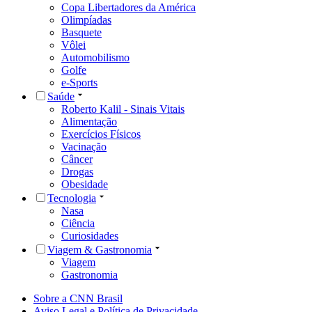
Copa Libertadores da América
Olimpíadas
Basquete
Vôlei
Automobilismo
Golfe
e-Sports
Saúde
Roberto Kalil - Sinais Vitais
Alimentação
Exercícios Físicos
Vacinação
Câncer
Drogas
Obesidade
Tecnologia
Nasa
Ciência
Curiosidades
Viagem & Gastronomia
Viagem
Gastronomia
Sobre a CNN Brasil
Aviso Legal e Política de Privacidade