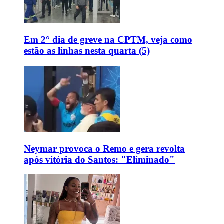
Em 2° dia de greve na CPTM, veja como
estão as linhas nesta quarta (5)
Neymar provoca o Remo e gera revolta
após vitória do Santos: "Eliminado"