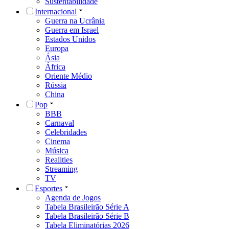
Sustentabilidade
Internacional
Guerra na Ucrânia
Guerra em Israel
Estados Unidos
Europa
Ásia
África
Oriente Médio
Rússia
China
Pop
BBB
Carnaval
Celebridades
Cinema
Música
Realities
Streaming
TV
Esportes
Agenda de Jogos
Tabela Brasileirão Série A
Tabela Brasileirão Série B
Tabela Eliminatórias 2026