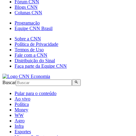
Fórum CNN
Blogs CNN
Colunas CNN
Programação
Equipe CNN Brasil
Sobre a CNN
Política de Privacidade
Termos de Uso
Fale com a CNN
Distribuição do Sinal
Faça parte da Equipe CNN
Buscar
Pular para o conteúdo
Ao vivo
Política
Money
WW
Agro
Infra
Esportes