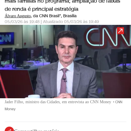
mais famílias no programa; ampliação de faixas
de renda é principal estratégia
, da CNN Brasil*
, Brasília
Álvaro Augusto
05/03/26 às 19:48
|
Atualizado
05/03/26 às 19:49
Jader Filho, ministro das Cidades, em entrevista ao CNN Money
•
CNN
Money