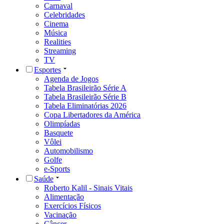
Carnaval
Celebridades
Cinema
Música
Realities
Streaming
TV
Esportes
Agenda de Jogos
Tabela Brasileirão Série A
Tabela Brasileirão Série B
Tabela Eliminatórias 2026
Copa Libertadores da América
Olimpíadas
Basquete
Vôlei
Automobilismo
Golfe
e-Sports
Saúde
Roberto Kalil - Sinais Vitais
Alimentação
Exercícios Físicos
Vacinação
Câncer