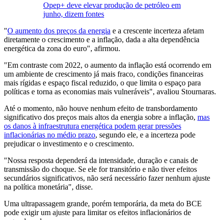
Opep+ deve elevar produção de petróleo em
junho, dizem fontes
"
O aumento dos preços da energia
e a crescente incerteza afetam
diretamente o crescimento e a inflação, dada a alta dependência
energética da zona do euro", afirmou.
"Em contraste com 2022, o aumento da inflação está ocorrendo em
um ambiente de crescimento já mais fraco, condições financeiras
mais rígidas e espaço fiscal reduzido, o que limita o espaço para
políticas e torna as economias mais vulneráveis", avaliou Stournaras.
Até o momento, não houve nenhum efeito de transbordamento
significativo dos preços mais altos da energia sobre a inflação,
mas
os danos à infraestrutura energética podem gerar pressões
inflacionárias no médio prazo
, segundo ele, e a incerteza pode
prejudicar o investimento e o crescimento.
"Nossa resposta dependerá da intensidade, duração e canais de
transmissão do choque. Se ele for transitório e não tiver efeitos
secundários significativos, não será necessário fazer nenhum ajuste
na política monetária", disse.
Uma ultrapassagem grande, porém temporária, da meta do BCE
pode exigir um ajuste para limitar os efeitos inflacionários de