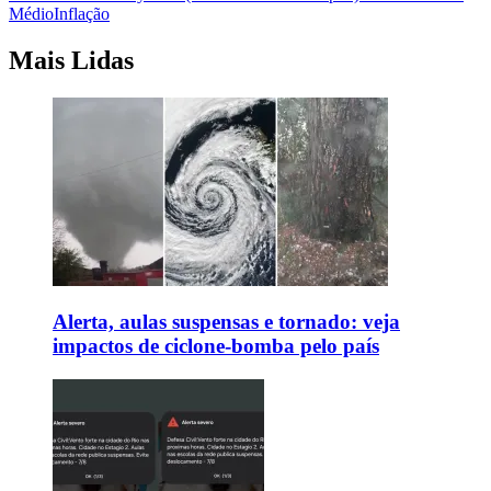
Médio
Inflação
Mais Lidas
Alerta, aulas suspensas e tornado: veja
impactos de ciclone-bomba pelo país