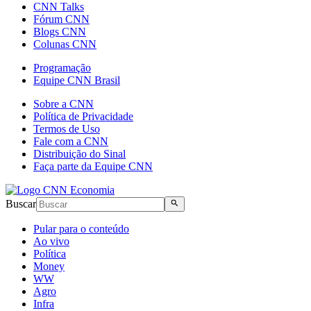
CNN Talks
Fórum CNN
Blogs CNN
Colunas CNN
Programação
Equipe CNN Brasil
Sobre a CNN
Política de Privacidade
Termos de Uso
Fale com a CNN
Distribuição do Sinal
Faça parte da Equipe CNN
Buscar
Pular para o conteúdo
Ao vivo
Política
Money
WW
Agro
Infra