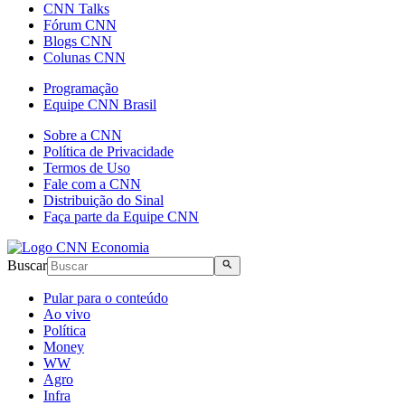
CNN Talks
Fórum CNN
Blogs CNN
Colunas CNN
Programação
Equipe CNN Brasil
Sobre a CNN
Política de Privacidade
Termos de Uso
Fale com a CNN
Distribuição do Sinal
Faça parte da Equipe CNN
Buscar
Pular para o conteúdo
Ao vivo
Política
Money
WW
Agro
Infra