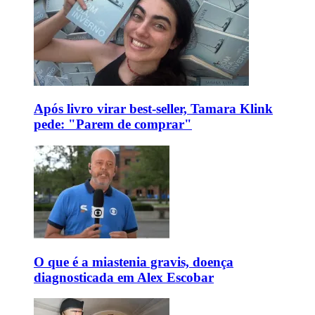
Após livro virar best-seller, Tamara Klink
pede: "Parem de comprar"
O que é a miastenia gravis, doença
diagnosticada em Alex Escobar