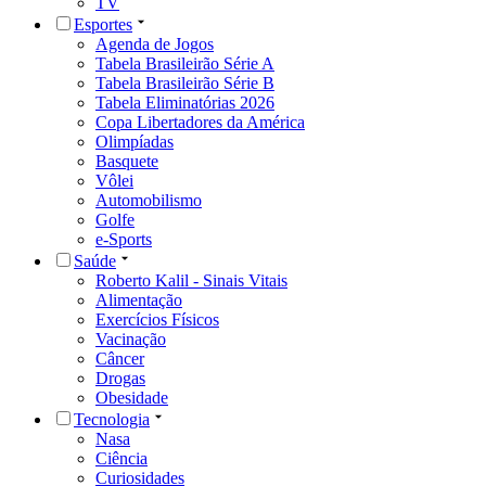
TV
Esportes
Agenda de Jogos
Tabela Brasileirão Série A
Tabela Brasileirão Série B
Tabela Eliminatórias 2026
Copa Libertadores da América
Olimpíadas
Basquete
Vôlei
Automobilismo
Golfe
e-Sports
Saúde
Roberto Kalil - Sinais Vitais
Alimentação
Exercícios Físicos
Vacinação
Câncer
Drogas
Obesidade
Tecnologia
Nasa
Ciência
Curiosidades