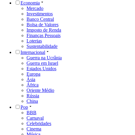
Economia
Mercado
Investimentos
Banco Central
Bolsa de Valores
Imposto de Renda
Finanças Pessoais
Loterias
Sustentabilidade
Internacional
Guerra na Ucrânia
Guerra em Israel
Estados Unidos
Europa
Ásia
África
Oriente Médio
Rússia
China
Pop
BBB
Carnaval
Celebridades
Cinema
Música