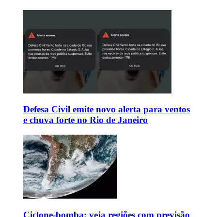
Defesa Civil emite novo alerta para ventos
e chuva forte no Rio de Janeiro
Ciclone-bomba: veja regiões com previsão