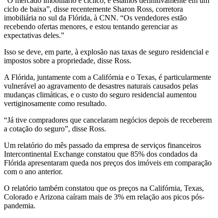
“O mercado imobiliário é cíclico, e estamos definitivamente em um
ciclo de baixa”, disse recentemente Sharon Ross, corretora
imobiliária no sul da Flórida, à CNN. “Os vendedores estão
recebendo ofertas menores, e estou tentando gerenciar as
expectativas deles.”
Isso se deve, em parte, à explosão nas taxas de seguro residencial e
impostos sobre a propriedade, disse Ross.
A Flórida, juntamente com a Califórnia e o Texas, é particularmente
vulnerável ao agravamento de desastres naturais causados ​​pelas
mudanças climáticas, e o custo do seguro residencial aumentou
vertiginosamente como resultado.
“Já tive compradores que cancelaram negócios depois de receberem
a cotação do seguro”, disse Ross.
Um relatório do mês passado da empresa de serviços financeiros
Intercontinental Exchange constatou que 85% dos condados da
Flórida apresentaram queda nos preços dos imóveis em comparação
com o ano anterior.
O relatório também constatou que os preços na Califórnia, Texas,
Colorado e Arizona caíram mais de 3% em relação aos picos pós-
pandemia.