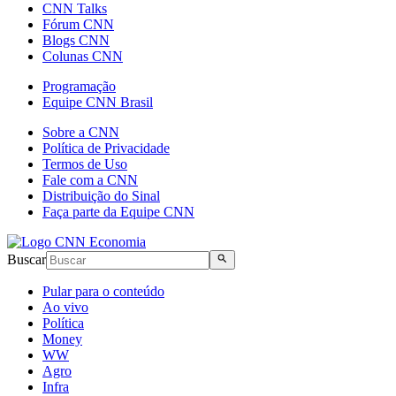
CNN Talks
Fórum CNN
Blogs CNN
Colunas CNN
Programação
Equipe CNN Brasil
Sobre a CNN
Política de Privacidade
Termos de Uso
Fale com a CNN
Distribuição do Sinal
Faça parte da Equipe CNN
Buscar
Pular para o conteúdo
Ao vivo
Política
Money
WW
Agro
Infra