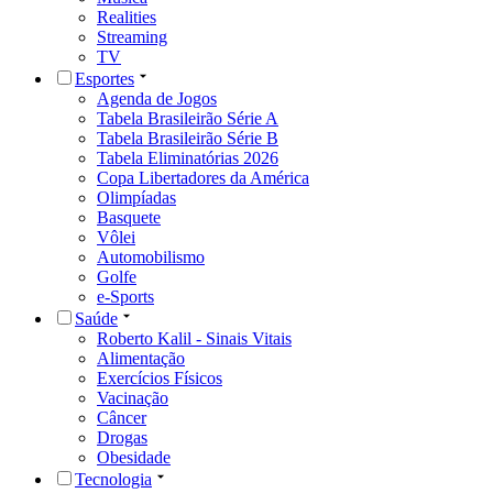
Realities
Streaming
TV
Esportes
Agenda de Jogos
Tabela Brasileirão Série A
Tabela Brasileirão Série B
Tabela Eliminatórias 2026
Copa Libertadores da América
Olimpíadas
Basquete
Vôlei
Automobilismo
Golfe
e-Sports
Saúde
Roberto Kalil - Sinais Vitais
Alimentação
Exercícios Físicos
Vacinação
Câncer
Drogas
Obesidade
Tecnologia