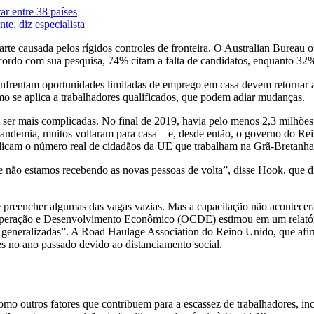
ar entre 38 países
e, diz especialista
te causada pelos rígidos controles de fronteira. O Australian Bureau o
cordo com sua pesquisa, 74% citam a falta de candidatos, enquanto 32%
 enfrentam oportunidades limitadas de emprego em casa devem retornar 
 se aplica a trabalhadores qualificados, que podem adiar mudanças.
em ser mais complicadas. No final de 2019, havia pelo menos 2,3 milhõ
pandemia, muitos voltaram para casa – e, desde então, o governo do Rei
indicam o número real de cidadãos da UE que trabalham na Grã-Bretanha
e não estamos recebendo as novas pessoas de volta”, disse Hook, que di
 preencher algumas das vagas vazias. Mas a capacitação não acontecerá
operação e Desenvolvimento Econômico (OCDE) estimou em um relatório
eneralizadas”. A Road Haulage Association do Reino Unido, que afirma
s no ano passado devido ao distanciamento social.
mo outros fatores que contribuem para a escassez de trabalhadores, in