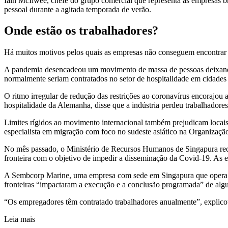
Iain McIlwee, chefe do grupo comercial que representa as empresas br
pessoal durante a agitada temporada de verão.
Onde estão os trabalhadores?
Há muitos motivos pelos quais as empresas não conseguem encontrar t
A pandemia desencadeou um movimento de massa de pessoas deixando
normalmente seriam contratados no setor de hospitalidade em cidad
O ritmo irregular de redução das restrições ao coronavírus encorajou
hospitalidade da Alemanha, disse que a indústria perdeu trabalhadores
Limites rígidos ao movimento internacional também prejudicam locai
especialista em migração com foco no sudeste asiático na Organizaçã
No mês passado, o Ministério de Recursos Humanos de Singapura reco
fronteira com o objetivo de impedir a disseminação da Covid-19. As e
A Sembcorp Marine, uma empresa com sede em Singapura que opera estal
fronteiras “impactaram a execução e a conclusão programada” de algu
“Os empregadores têm contratado trabalhadores anualmente”, explicou
Leia mais