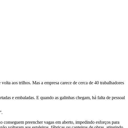
olta aos trilhos. Mas a empresa carece de cerca de 40 trabalhadores
ortadas e embaladas. E quando as galinhas chegam, há falta de pessoal
”.
não conseguem preencher vagas em aberto, impedindo esforços para
o voltaram aos estaleiros, fábricas ou canteiros de obras, atingindo