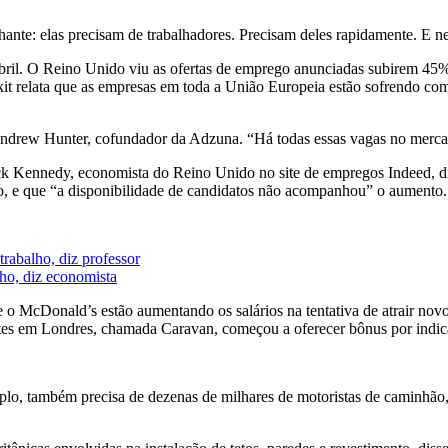
nte: elas precisam de trabalhadores. Precisam deles rapidamente. E 
abril. O Reino Unido viu as ofertas de emprego anunciadas subirem 45
relata que as empresas em toda a União Europeia estão sofrendo com a 
Andrew Hunter, cofundador da Adzuna. “Há todas essas vagas no merca
ack Kennedy, economista do Reino Unido no site de empregos Indeed, d
nho, e que “a disponibilidade de candidatos não acompanhou” o aumento.
abalho, diz professor
lho, diz economista
e o McDonald’s estão aumentando os salários na tentativa de atrair no
tes em Londres, chamada Caravan, começou a oferecer bônus por indica
mplo, também precisa de dezenas de milhares de motoristas de caminhão