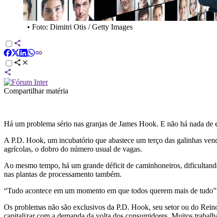
•
Foto: Dimitri Otis / Getty Images
Compartilhar matéria
Há um problema sério nas granjas de James Hook. E não há nada de e
A P.D. Hook, um incubatório que abastece um terço das galinhas vend
agrícolas, o dobro do número usual de vagas.
Ao mesmo tempo, há um grande déficit de caminhoneiros, dificultando o
nas plantas de processamento também.
“Tudo acontece em um momento em que todos querem mais de tudo”, d
Os problemas não são exclusivos da P.D. Hook, seu setor ou do Rein
capitalizar com a demanda da volta dos consumidores. Muitos trabalha