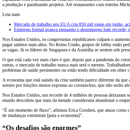
a produção e paralisando projetos. Até restaurantes com estrelas Mich
Leia mais
Mercado de trabalho nos EUA cria 850 mil vagas em junho, ac
Emprego formal avança enquanto o desemprego bate recorde; 
Nos Estados Unidos, os congressistas republicanos culpam o aument
pagar salários mais altos. No Reino Unido, grupos de lobby estão pe
as vagas. Já os líderes de Singapura e da Austrália se sentem sob pres
O que está cada vez mais claro é que, depois que a pandemia do cor
outras, o mercado de trabalho nunca mais será o mesmo. Trabalhadores
problemas de saúde persistentes ou estão tendo dificuldade em obter c
A economia que está saindo da crise também parece diferente da que 
setores por funções menos expostas ao coronavírus, que não serão afe
Nos Estados Unidos, um recorde de 4 milhões de pessoas deixaram se
mundo descobriu que mais da metade consideraria abandonar o emprego
“É um momento de fluxo”, afirmou Erica Groshen, que atuou como co
de mudanças estruturais [para a economia]”.
“Os desafios são enormes”