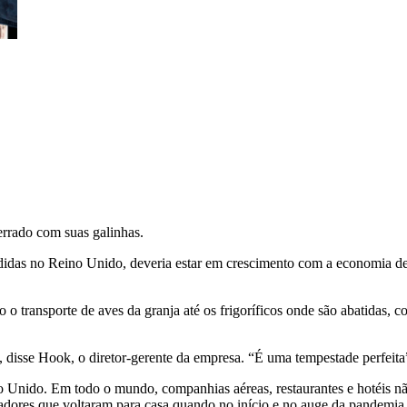
rrado com suas galinhas.
idas no Reino Unido, deveria estar em crescimento com a economia de v
 transporte de aves da granja até os frigoríficos onde são abatidas, c
isse Hook, o diretor-gerente da empresa. “É uma tempestade perfeita
o Unido. Em todo o mundo, companhias aéreas, restaurantes e hotéis 
dores que voltaram para casa quando no início e no auge da pandemia nã