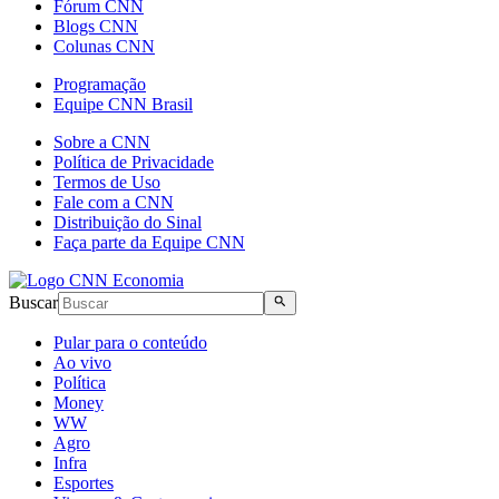
Fórum CNN
Blogs CNN
Colunas CNN
Programação
Equipe CNN Brasil
Sobre a CNN
Política de Privacidade
Termos de Uso
Fale com a CNN
Distribuição do Sinal
Faça parte da Equipe CNN
Buscar
Pular para o conteúdo
Ao vivo
Política
Money
WW
Agro
Infra
Esportes