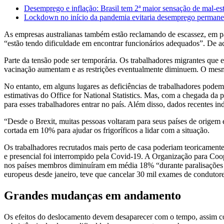
Desemprego e inflação: Brasil tem 2ª maior sensação de mal-est
Lockdown no início da pandemia evitaria desemprego permanent
As empresas australianas também estão reclamando de escassez, em par
“estão tendo dificuldade em encontrar funcionários adequados”. De a
Parte da tensão pode ser temporária. Os trabalhadores migrantes que
vacinação aumentam e as restrições eventualmente diminuem. O mesmo
No entanto, em alguns lugares as deficiências de trabalhadores pod
estimativas do Office for National Statistics. Mas, com a chegada da 
para esses trabalhadores entrar no país. Além disso, dados recentes 
“Desde o Brexit, muitas pessoas voltaram para seus países de origem 
cortada em 10% para ajudar os frigoríficos a lidar com a situação.
Os trabalhadores recrutados mais perto de casa poderiam teoricamente
e presencial foi interrompido pela Covid-19. A Organização para Co
nos países membros diminuíram em média 18% “durante paralisações g
europeus desde janeiro, teve que cancelar 30 mil exames de condutore
Grandes mudanças em andamento
Os efeitos do deslocamento devem desaparecer com o tempo, assim co