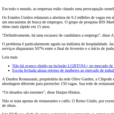
Em todo o mundo, as empresas estão citando uma preocupação semelha
Os Estados Unidos relataram a abertura de 9,3 milhões de vagas em 
um mecanismo de busca de empregos. O grupo de pesquisa IHS Markit 
ritmo mais rápido em 15 anos.
“Definitivamente, há uma escassez de candidatos a emprego”, disse 
O problema é particularmente agudo na indústria de hospitalidade. J
serviços dispararam 507% entre o final de fevereiro e o início de ju
Leia mais
Não há avanço rápido na inclusão LGBTQIA+ no mercado de tr
Escola fechada atrasa retorno de mulheres ao mercado de traba
A Darden Restaurants, proprietária da rede Olive Garden, a Chipotle 
abordagem diferente para preencher 150 vagas. Sua rede de restauran
“Os desafios são enormes”, disse Harper-Hinton.
Não se trata apenas de restaurantes e cafés. O Reino Unido, por exe
de obras.