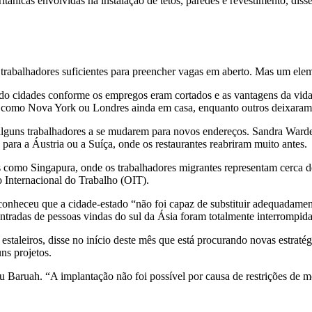
itânicas envolvidas na instalação de tetos, paredes e revestimento, d
rabalhadores suficientes para preencher vagas em aberto. Mas um eleme
 cidades conforme os empregos eram cortados e as vantagens da vid
es como Nova York ou Londres ainda em casa, enquanto outros deixaram
 alguns trabalhadores a se mudarem para novos endereços. Sandra Warde
 para a Áustria ou a Suíça, onde os restaurantes reabriram muito antes.
s como Singapura, onde os trabalhadores migrantes representam cerca 
o Internacional do Trabalho (OIT).
nheceu que a cidade-estado “não foi capaz de substituir adequadamen
ntradas de pessoas vindas do sul da Ásia foram totalmente interrompid
eiros, disse no início deste mês que está procurando novas estratégia
ns projetos.
 Baruah. “A implantação não foi possível por causa de restrições de 