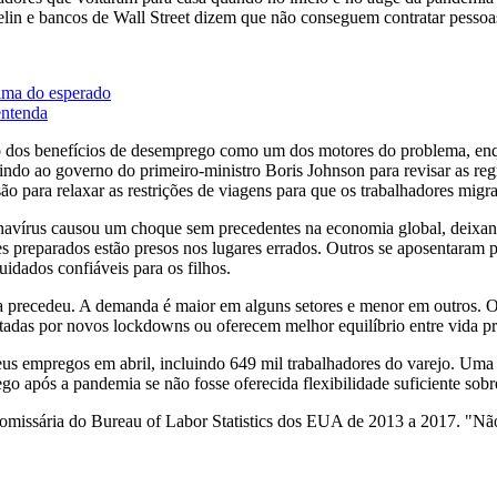
elin e bancos de Wall Street dizem que não conseguem contratar pessoas
ima do esperado
entenda
o dos benefícios de desemprego como um dos motores do problema, en
dindo ao governo do primeiro-ministro Boris Johnson para revisar as re
são para relaxar as restrições de viagens para que os trabalhadores migr
onavírus causou um choque sem precedentes na economia global, deixan
 preparados estão presos nos lugares errados. Outros se aposentaram pr
uidados confiáveis para os filhos.
a precedeu. A demanda é maior em alguns setores e menor em outros. O
tadas por novos lockdowns ou oferecem melhor equilíbrio entre vida pro
us empregos em abril, incluindo 649 mil trabalhadores do varejo. Uma
 após a pandemia se não fosse oferecida flexibilidade suficiente sob
missária do Bureau of Labor Statistics dos EUA de 2013 a 2017. "Não