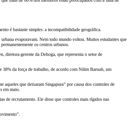
isse que mais de 60% dos membros estão preocupados com a falta de
nto é bastante simples: a incompatibilidade geográfica.
a urbana evaporavam. Nem todo mundo voltou. Muitos estudantes que
 permanentemente os centros urbanos.
n, diretora-gerente da Dehoga, que representa o setor de
de 38% da força de trabalho, de acordo com Nilim Baruah, um
te aqueles que deixaram Singapura” por causa dos controles de
as em maio.
s de recrutamento. Ele disse que controles mais rígidos nas
movimento”.