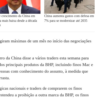
e crescimento da China em
China aumenta gastos com defesa em
a mais baixa desde a década
7% para se modernizar até 2035
0
giram ⁠máximas de um mês
no início das negociações
rro da China disse a vários traders ⁠esta semana para
s principais produtos da BHP, incluindo finos Mac e
ssoas com conhecimento do assunto, à ‌medida ⁠que
rasta.
icas nacionais e traders
de comprarem os finos
tendeu ⁠a proibição a outra marca da BHP, ⁠os finos