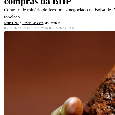
compras da BHP
Contrato de minério de ferro mais negociado na Bolsa de D
tonelada
Ruth Chai
e
Lewis Jackson
, da Reuters
06/03/26 às 11:37
|
Atualizado
06/03/26 às 11:38