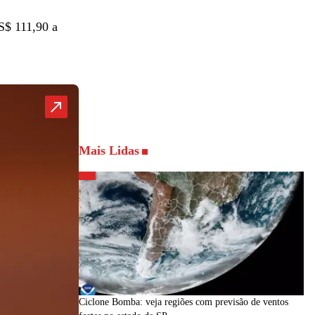
S$ 111,90 a
Mais Lidas
Ciclone Bomba: veja regiões com previsão de ventos