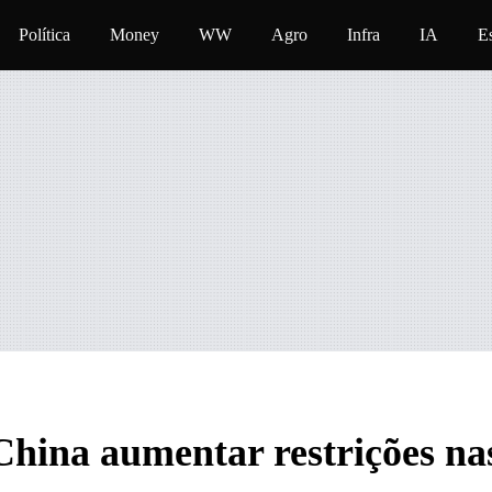
eúdo
Política
Money
WW
Agro
Infra
IA
E
China aumentar restrições na