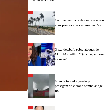
fortes no estado de SP
Ciclone bomba: aulas são suspensas
após previsão de ventania no Rio
Xuxa desabafa sobre ataques de
Mara Maravilha: “Quer pegar carona
na nave”
Grande tornado gerado por
passagem de ciclone bomba atinge
RS