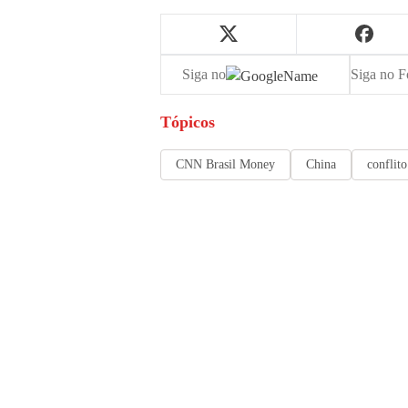
Siga no
Siga no F
Tópicos
CNN Brasil Money
China
conflit